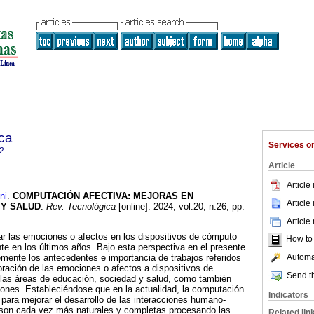
ca
Services 
2
Article
Article
ni
.
COMPUTACIÓN AFECTIVA: MEJORAS EN
Article
 Y SALUD
.
Rev. Tecnológica
[online]. 2024, vol.20, n.26, pp.
Article
ar las emociones o afectos en los dispositivos de cómputo
How to c
nte en los últimos años. Bajo esta perspectiva en el presente
Automat
emente los antecedentes e importancia de trabajos referidos
oración de las emociones o afectos a dispositivos de
Send th
 las áreas de educación, sociedad y salud, como también
ones. Estableciéndose que en la actualidad, la computación
Indicators
 para mejorar el desarrollo de las interacciones humano-
son cada vez más naturales y completas procesando las
Related lin