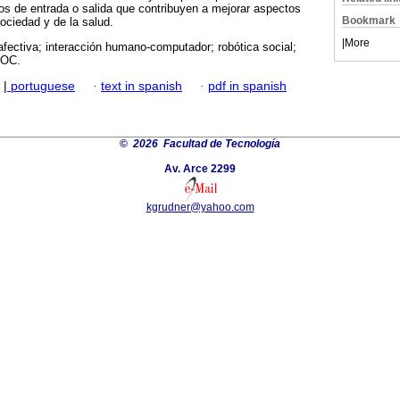
os de entrada o salida que contribuyen a mejorar aspectos
Bookmark
ociedad y de la salud.
|
More
fectiva; interacción humano-computador; robótica social;
OOC.
|
portuguese
·
text in spanish
·
pdf in spanish
©
2026 Facultad de Tecnología
Av. Arce 2299
kgrudner@yahoo.com