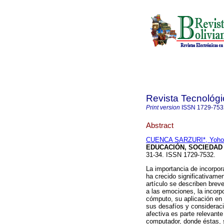
Revista Tecnológi
Print version
ISSN
1729-753
Abstract
CUENCA SARZURI*, Yoho
EDUCACIÓN, SOCIEDAD
31-34. ISSN 1729-7532.
La importancia de incorpor
ha crecido significativame
artículo se describen brev
a las emociones, la incorp
cómputo, su aplicación en
sus desafíos y consideraci
afectiva es parte relevante
computador, donde éstas, 