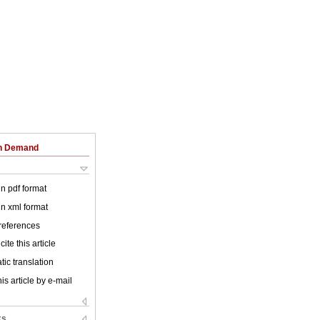
on Demand
 in pdf format
 in xml format
 references
ite this article
ic translation
is article by e-mail
ks