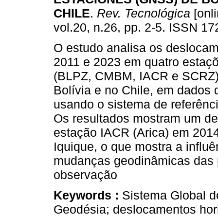
CHILE
.
Rev. Tecnológica
[onli
vol.20, n.26, pp. 2-5. ISSN 1
O estudo analisa os deslocame
2011 e 2023 em quatro esta
(BLPZ, CMBM, IACR e SCRZ) 
Bolívia e no Chile, em dados
usando o sistema de referê
Os resultados mostram um des
estação IACR (Arica) em 2014
Iquique, o que mostra a influ
mudanças geodinâmicas das p
observação
Keywords :
Sistema Global d
Geodésia; deslocamentos hor