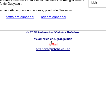
, en áreas sensibles como los ecosistemas de manglar dentro
|
Mais
lfo de Guayaquil.
cargas críticas; concentraciones; puerto de Guayaquil.
·
texto em espanhol
·
pdf em espanhol
©
2026 Universidad Católica Boliviana
av. america esq. gral galindo
acta.nova@ucbcba.edu.bo