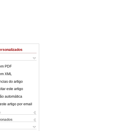
ersonalizados
 em PDF
 em XML
cias do artigo
tar este artigo
ão automática
este artigo por email
s
cionados