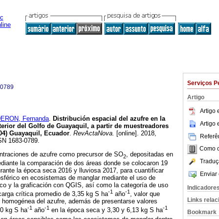
Serviços P
-0789
Artigo
Artigo
ERON, Fernanda
.
Distribución espacial del azufre en la
Artigo
terior del Golfo de Guayaquil, a partir de
muestreadores
04)
Guayaquil, Ecuador
.
RevActaNova.
[online]. 2018,
Referên
SSN 1683-0789.
Como ci
ntraciones de azufre como precursor de SO
, depositadas en
2
Traduç
ediante la comparación de dos áreas donde se colocaron 19
ante la época seca 2016 y lluviosa 2017, para cuantificar
Enviar 
osférico en ecosistemas de manglar mediante el uso de
ico y la graficación con QGIS, así como la categoría de uso
Indicadore
-1
-1
carga crítica promedio de 3,35 kg S ha
año
, valor que
Links rela
n homogénea del azufre, además de presentarse valores
-1
-1
-1
50 kg S ha
año
en la época seca y 3,30 y 6,13 kg S ha
Bookmark