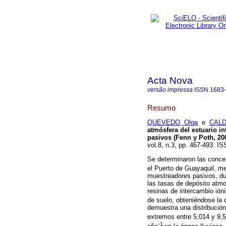
Acta Nova
versão impressa
ISSN
1683
Resumo
QUEVEDO, Olga
e
CALD
atmósfera del
estuario in
pasivos (Fenn y Poth, 20
vol.8, n.3, pp. 467-493. I
Se determinaron las conce
el Puerto de Guayaquil, m
muestreadores pasivos, dur
las tasas de depósito atm
resinas de intercambio ión
de suelo, obteniéndose la 
demuestra una distribució
extremos entre 5,014 y 9,
-1