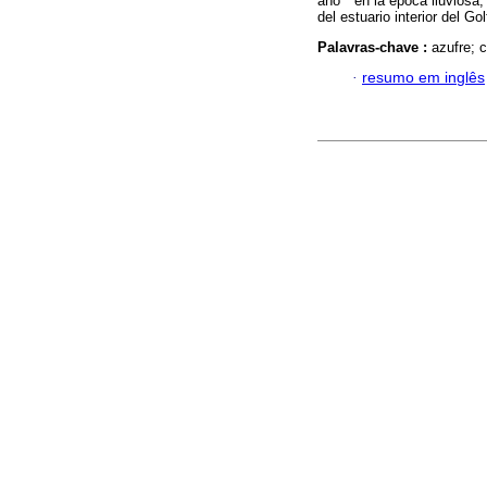
año
en la época lluviosa
del estuario interior del Go
Palavras-chave :
azufre; 
·
resumo em inglês