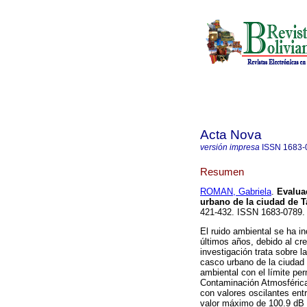
Acta Nova
versión impresa
ISSN
1683-
Resumen
ROMAN, Gabriela
.
Evalua
urbano de la ciudad de Ta
421-432. ISSN 1683-0789.
El ruido ambiental se ha i
últimos años, debido al cr
investigación trata sobre l
casco urbano de la ciudad d
ambiental con el límite pe
Contaminación Atmosférica
con valores oscilantes ent
valor máximo de 100.9 dB 