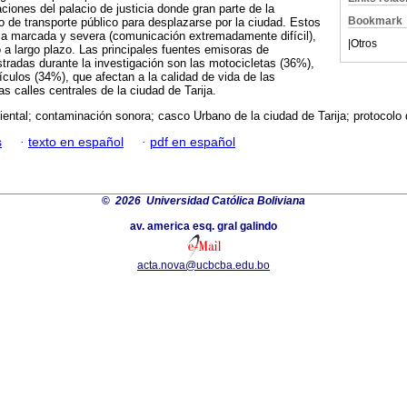
ciones del palacio de justicia donde gran parte de la
Bookmark
io de transporte público para desplazarse por la ciudad. Estos
ia marcada y severa (comunicación extremadamente difícil),
|
Otros
a largo plazo. Las principales fuentes emisoras de
tradas durante la investigación son las motocicletas (36%),
culos (34%), que afectan a la calidad de vida de las
s calles centrales de la ciudad de Tarija.
iental; contaminación sonora; casco Urbano de la ciudad de Tarija; protocolo
s
·
texto en español
·
pdf en español
©
2026 Universidad Católica Boliviana
av. america esq. gral galindo
acta.nova@ucbcba.edu.bo