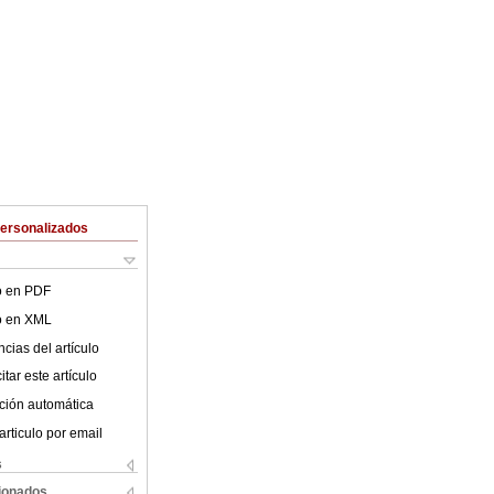
Personalizados
lo en PDF
lo en XML
cias del artículo
tar este artículo
ción automática
articulo por email
s
cionados