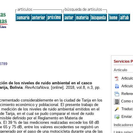
Servicios 
0789
Articulo
Articu
ción de los niveles de ruido ambiental en el casco
Articu
rija, Bolivia
.
RevActaNova.
[online]. 2018, vol.8, n.3, pp.
Referen
ncrementado considerablemente en la ciudad de Tarija en los
Como ci
ecimiento económico y poblacional. El presente trabajo de
Traduc
a medición de los niveles de ruido ambiental emitidos en el
e Tarija, en el cual se pudo comparar el nivel de ruido
Enviar 
rmisible definido por el Reglamento en Materia de
. El 39 % de las mediciones realizadas excede los 68 dB
Indicadore
re 65 y 75 dB, entre los valores excedentes se registró un
generado por el paso de una motocicleta durante una de las
Links rela