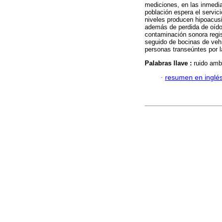
mediciones, en las inmedia
población espera el servic
niveles producen hipoacus
además de perdida de oído 
contaminación sonora regis
seguido de bocinas de vehí
personas transeúntes por la
Palabras llave :
ruido amb
·
resumen en inglé