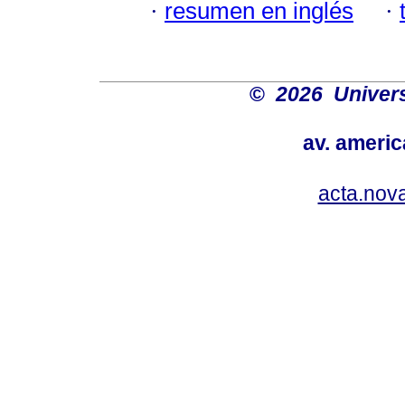
·
resumen en inglés
·
©
2026 Univers
av. americ
acta.nov