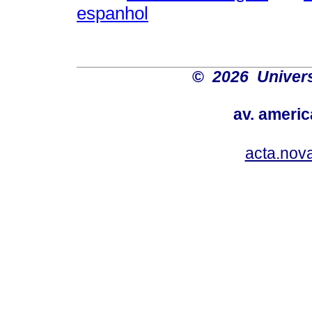
espanhol
©
2026 Univers
av. americ
acta.nov