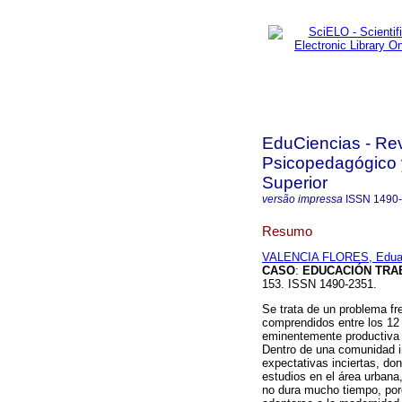
EduCiencias - Revi
Psicopedagógico 
Superior
versão impressa
ISSN
1490
Resumo
VALENCIA FLORES, Edua
CASO
:
EDUCACIÓN TRA
153. ISSN 1490-2351.
Se trata de un problema fr
comprendidos entre los 12
eminentemente productiva 
Dentro de una comunidad i
expectativas inciertas, do
estudios en el área urbana
no dura mucho tiempo, porq