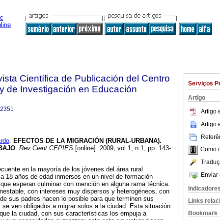
sta Científica de Publicación del Centro
Serviços P
y de Investigación en Educación
Artigo
-2351
Artigo
Artigo
Referên
rdo
.
EFECTOS DE LA MIGRACIÓN (RURAL-URBANA).
BAJO
.
Rev Cient CEPIES
[online]. 2009, vol.1, n.1, pp. 143-
Como ci
Traduç
ecuente en la mayoría de los jóvenes del área rural
Enviar 
 a 18 años de edad inmersos en un nivel de formación
que esperan culminar con mención en alguna rama técnica.
Indicadore
nestable, con intereses muy dispersos y heterogéneos, con
nde sus padres hacen lo posible para que terminen sus
Links rela
, se ven obligados a migrar solos a la ciudad. Esta situación
Bookmark
ue la ciudad, con sus características los empuja a