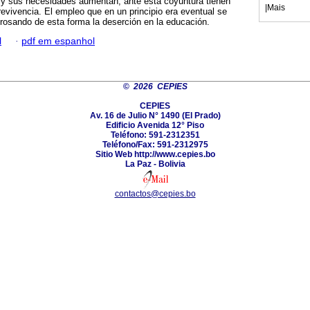
 y sus necesidades aumentan; ante esta coyuntura tienen
|
Mais
revivencia. El empleo que en un principio era eventual se
ngrosando de esta forma la deserción en la educación.
l
·
pdf em espanhol
©
2026 CEPIES
CEPIES
Av. 16 de Julio N° 1490 (El Prado)
Edificio Avenida 12° Piso
Teléfono: 591-2312351
Teléfono/Fax: 591-2312975
Sitio Web http://www.cepies.bo
La Paz - Bolivia
contactos@cepies.bo