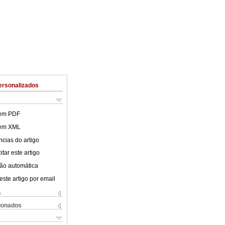
ersonalizados
 em PDF
 em XML
cias do artigo
tar este artigo
ão automática
este artigo por email
s
cionados