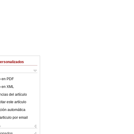
Personalizados
lo en PDF
lo en XML
cias del artículo
tar este artículo
ción automática
articulo por email
s
cionados