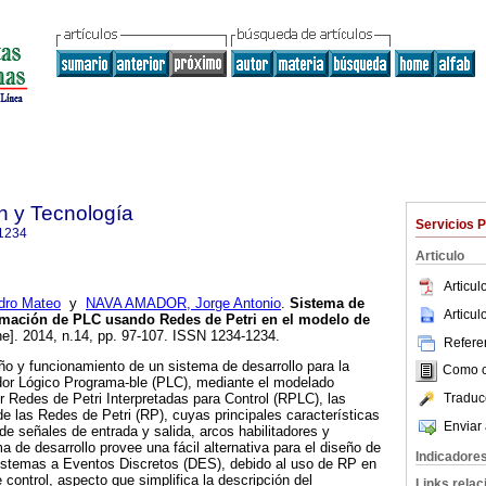
n y Tecnología
Servicios 
1234
Articulo
Articu
ro Mateo
y
NAVA AMADOR, Jorge Antonio
.
Sistema de
Articu
ramación de PLC usando Redes de Petri en el modelo de
ne]. 2014, n.14, pp. 97-107. ISSN 1234-1234.
Referen
eño y funcionamiento de un sistema de desarrollo para la
Como ci
dor Lógico Programa-ble (PLC), mediante el modelado
Traduc
r Redes de Petri Interpretadas para Control (RPLC), las
e las Redes de Petri (RP), cuyas principales características
Enviar 
de señales de entrada y salida, arcos habilitadores y
 de desarrollo provee una fácil alternativa para el diseño de
Indicadore
istemas a Eventos Discretos (DES), debido al uso de RP en
 control, aspecto que simplifica la descripción del
Links rela