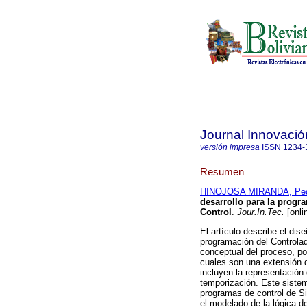
Journal Innovació
versión impresa
ISSN
1234-
Resumen
HINOJOSA MIRANDA, Ped
desarrollo para la prog
Control
.
Jour.In.Tec.
[onli
El artículo describe el dis
programación del Controla
conceptual del proceso, po
cuales son una extensión d
incluyen la representación 
temporización. Este sistema
programas de control de S
el modelado de la lógica de