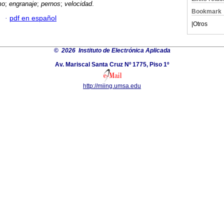
mo
;
engranaje
;
pernos
;
velocidad
.
Bookmark
·
pdf en español
|
Otros
©
2026 Instituto de Electrónica Aplicada
Av. Mariscal Santa Cruz Nº 1775, Piso 1º
http://miing.umsa.edu