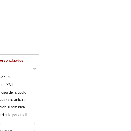
Personalizados
lo en PDF
lo en XML
cias del artículo
tar este artículo
ción automática
articulo por email
s
cionados