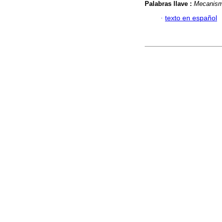
Palabras llave :
Mecanis
·
texto en español