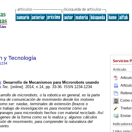
n y Tecnología
Servicios 
1234
Articulo
Articu
r
.
Desarrollo de Mecanismos para Microrobots usando
Articu
n.Tec.
[online]. 2014, n.14, pp. 33-36. ISSN 1234-1234.
Referen
rrollo de microrobots, o la robotica en general, es la parte
tema de comunicación de movimiento desde los motores
Como ci
 como ser: ruedas, terminales de extensión (brazos o
Traduc
e trabajo de investigación es para mostrar cómo se
ranajes para microrobots hechos con material reciclado. Así
Enviar 
enes de la forma como se lo realiza y, algunos cálculos
sión de movimiento, para comprender la naturaleza del
Indicadore
sento.
Links rela