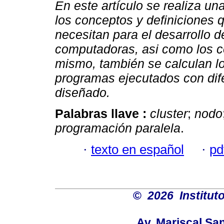
En este artículo se realiza un
los conceptos y definiciones 
necesitan para el desarrollo d
computadoras, asi como los c
mismo, también se calculan l
programas ejecutados con dife
diseñado.
Palabras llave :
cluster
;
nodo
programación paralela
.
·
texto en español
·
pd
©
2026 Institut
Av. Mariscal San