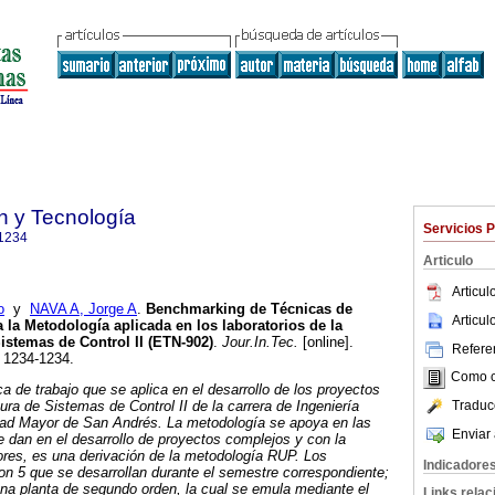
n y Tecnología
Servicios 
1234
Articulo
Articu
o
y
NAVA A, Jorge A
.
Benchmarking de Técnicas de
Articu
a la Metodología aplicada en los
laboratorios de la
istemas de Control II (ETN-902)
.
Jour.In.Tec.
[online].
Referen
N 1234-1234.
Como ci
a de trabajo que se aplica en el desarrollo de los proyectos
Traduc
tura de Sistemas de Control II de la carrera de Ingeniería
idad Mayor de San Andrés. La metodología se apoya en las
Enviar 
e dan en el desarrollo de proyectos complejos y con la
tores, es una derivación de la metodología RUP. Los
Indicadore
on 5 que se desarrollan durante el semestre correspondiente;
una planta de segundo orden, la cual se emula mediante el
Links rela