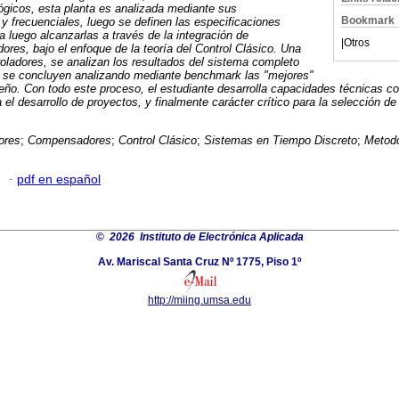
gicos, esta planta es analizada mediante sus
Bookmark
 y frecuenciales, luego se definen las especificaciones
a luego alcanzarlas a través de la integración de
|
Otros
res, bajo el enfoque de la teoría del Control Clásico. Una
roladores, se analizan los resultados del sistema completo
 y se concluyen analizando mediante benchmark las "mejores"
ño. Con todo este proceso, el estudiante desarrolla capacidades técnicas c
ra el desarrollo de proyectos, y finalmente carácter crítico para la selección 
ores
;
Compensadores
;
Control Clásico
;
Sistemas en Tiempo Discreto
;
Metodo
·
pdf en español
©
2026 Instituto de Electrónica Aplicada
Av. Mariscal Santa Cruz Nº 1775, Piso 1º
http://miing.umsa.edu