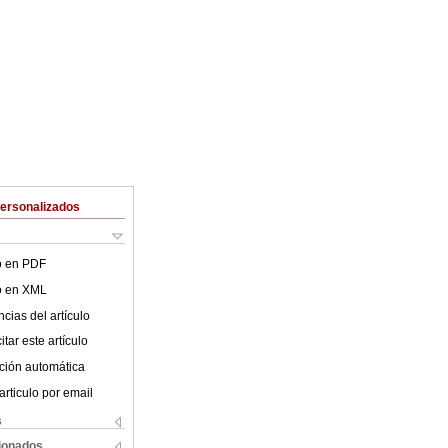
Personalizados
lo en PDF
lo en XML
cias del artículo
tar este artículo
ción automática
articulo por email
s
cionados