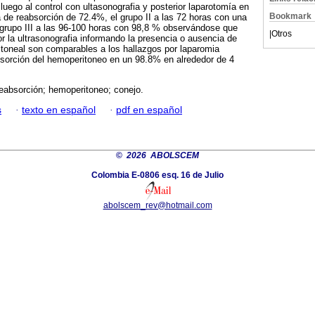
luego al control con ultasonografia y posterior laparotomía en
Bookmark
a de reabsorción de 72.4%, el grupo II a las 72 horas con una
 grupo III a las 96-100 horas con 98,8 % observándose que
|
Otros
or la ultrasonografia informando la presencia o ausencia de
ritoneal son comparables a los hallazgos por laparomia
absorción del hemoperitoneo en un 98.8% en alrededor de 4
eabsorción; hemoperitoneo; conejo.
s
·
texto en español
·
pdf en español
©
2026 ABOLSCEM
Colombia E-0806 esq. 16 de Julio
abolscem_rev@hotmail.com