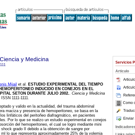
 Ciencia y Medicina
Servicios 
1111
Articulo
Articu
is Mijail
et al.
ESTUDIO EXPERIMENTAL DEL TIEMPO
Articu
HEMOPERITONEO INDUCIDO EN CONEJOS EN EL
PITAL SETON DURANTE JULIO 2002.
.
Ciencia y Medicina
Referen
6. ISSN 1111-1111.
Como ci
eptado y valido en la actualidad, del trauma abdominal
Traduc
cera maciza y presencia de hemoperitoneo, se basa en la
os linfáticos del peritoñeo diafragmático, en pacientes
Enviar 
s. Por lo que se realizo un estudio experimental en conejos
bsorción del hemoperitoneo, el cual se logro mediante mini
Indicadore
shock grado II debido a la obtención de sangre por
 ml lo que representa aproximadamente 25% de la volemia
Links rela