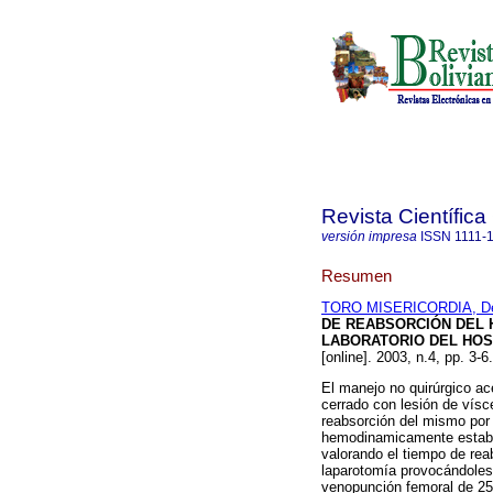
Revista Científica
versión impresa
ISSN
1111-
Resumen
TORO MISERICORDIA, Den
DE REABSORCIÓN DEL
LABORATORIO DEL
HOS
[online]. 2003, n.4, pp. 3-
El manejo no quirúrgico ac
cerrado con lesión de vís
reabsorción del mismo por l
hemodinamicamente estable
valorando el tiempo de rea
laparotomía provocándoles 
venopunción femoral de 25