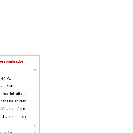
Personalizados
lo en PDF
lo en XML
cias del artículo
tar este artículo
ción automática
articulo por email
s
cionados