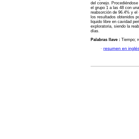
del conejo. Procediéndose 
el grupo 1 a las 48 con un
reabsorción de 96.4% y el
los resultados obtenidos p
liquido libre en cavidad pe
exploratoria, siendo la re
días.
Palabras llave :
Tiempo; r
·
resumen en inglé