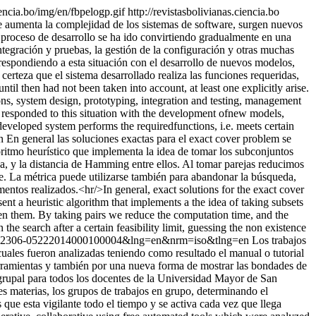
iencia.bo/img/en/fbpelogp.gif
http://revistasbolivianas.ciencia.bo
 aumenta la complejidad de los sistemas de software, surgen nuevos
 proceso de desarrollo se ha ido convirtiendo gradualmente en una
integración y pruebas, la gestión de la configuración y otras muchas
respondiendo a esta situación con el desarrollo de nuevos modelos,
certeza que el sistema desarrollado realiza las funciones requeridas,
il then had not been taken into account, at least one explicitly arise.
s, system design, prototyping, integration and testing, management
 responded to this situation with the development ofnew models,
developed system performs the requiredfunctions, i.e. meets certain
en
En general las soluciones exactas para el exact cover problem se
oritmo heurístico que implementa la idea de tomar los subconjuntos
ja, y la distancia de Hamming entre ellos. Al tomar parejas reducimos
ste. La métrica puede utilizarse también para abandonar la búsqueda,
mentos realizados.<hr/>In general, exact solutions for the exact cover
t a heuristic algorithm that implements a the idea of taking subsets
een them. By taking pairs we reduce the computation time, and the
 the search after a certain feasibility limit, guessing the non existence
t&pid=S2306-05222014000100004&lng=en&nrm=iso&tlng=en
Los trabajos
uales fueron analizadas teniendo como resultado el manual o tutorial
herramientas y también por una nueva forma de mostrar las bondades de
o grupal para todos los docentes de la Universidad Mayor de San
es materias, los grupos de trabajos en grupo, determinando el
 que esta vigilante todo el tiempo y se activa cada vez que llega