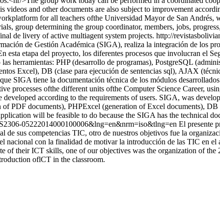
ctos.<hr/>The group work today can be performed in a coordinated coope
rmáis videos and other documents are also subject to improvement accordi
orkplatform for all teachers ofthe Universidad Mayor de San Andrés, who
als, group determining the group coordinator, members, jobs, progress, sy
inal de livery of active multiagent system projects.
http://revistasboliv
rmación de Gestión Académica (SIGA), realiza la integración de los pro
n esta etapa del proyecto, los diferentes procesos que involucran el S
jo las herramientas: PHP (desarrollo de programas), PostgreSQL (admin
Excel), DB (clase para ejecución de sentencias sql), AJAX (técnica d
do a que SIGA tiene la documentación técnica de los módulos desarrol
ve processes ofthe different units ofthe Computer Science Career, using 
 developed according to the requirements of users. SIGA, was develo
n of PDF documents), PHPExcel (generation of Excel documents), DB 
 application will be feasible to do because the SIGA has the technical 
xt&pid=S2306-05222014000100006&lng=en&nrm=iso&tlng=en
El presente p
ual de sus competencias TIC, otro de nuestros objetivos fue la organiza
l nacional con la finalidad de motivar la introducción de las TIC en el
tate of their ICT skills, one of our objectives was the organization of
ntroduction oflCT in the classroom.