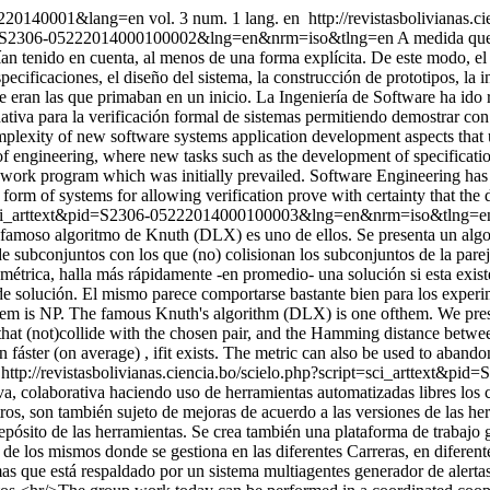
-052220140001&lang=en
vol. 3 num. 1 lang. en
http://revistasbolivianas.c
xt&pid=S2306-05222014000100002&lng=en&nrm=iso&tlng=en
A medida que
ían tenido en cuenta, al menos de una forma explícita. De este modo, el
pecificaciones, el diseño del sistema, la construcción de prototipos, la 
 eran las que primaban en un inicio. La Ingeniería de Software ha ido 
ativa para la verificación formal de sistemas permitiendo demostrar con 
plexity of new software systems application development aspects that unt
 engineering, where new tasks such as the development of specification
 work program which was initially prevailed. Software Engineering has
form of systems for allowing verification prove with certainty that the 
ript=sci_arttext&pid=S2306-05222014000100003&lng=en&nrm=iso&tlng=
El famoso algoritmo de Knuth (DLX) es uno de ellos. Se presenta un alg
de subconjuntos con los que (no) colisionan los subconjuntos de la pare
la métrica, halla más rápidamente -en promedio- una solución si esta exi
a de solución. El mismo parece comportarse bastante bien para los experi
lem is NP. The famous Knuth's algorithm (DLX) is one ofthem. We presen
s that (not)collide with the chosen pair, and the Hamming distance betw
n fáster (on average) , ifit exists. The metric can also be used to abandon
http://revistasbolivianas.ciencia.bo/scielo.php?script=sci_arttex
a, colaborativa haciendo uso de herramientas automatizadas libres los c
tros, son también sujeto de mejoras de acuerdo a las versiones de las 
 depósito de las herramientas. Se crea también una plataforma de trabaj
 de los mismos donde se gestiona en las diferentes Carreras, en diferent
mas que está respaldado por un sistema multiagentes generador de alertas