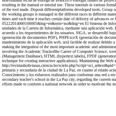
determinada fecha de entrega de avances o entregas finales de proye
resulting in the manual or tutorial use. These tutorials in various fo
of the tool made. Deposit differentplatforms developed tools. Group w
the working groups is managed in the different races in different materi
times and each time it reaches certain date of delivery of advances or f
05222014000100005&lng=en&nrm=iso&tlng=en
El Sistema de Info
unidades de la Carrera de Informática, mediante una aplicación web. E
acuerdo a los requerimientos de los usuarios. SIGA, se desarrolló ba
(generación de documentos PDF), PHPExceX (generación de documentos 
mantenimiento de la aplicación web, será factible de realizar debi
making the integration of the most important academic and administrati
involving the Academic Trackofthe Career of Computer Science, were
(Management Datábase), HTML (hypertext labels), FPDF (generatio
technique for creating interactive applications). Maintaining the Web
http://revistasbolivianas.ciencia.bo/scielo.php?script=sci_artte
primaria y secundaria de la ciudad de La Paz, en cuanto al estado act
Conocimiento y los esfuerzos realizados para conformar una red a nive
secondary teacher's school in the La Paz city, regarding the current s
efforts made to conform a national network in order to motívate the i