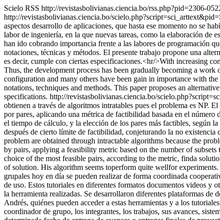
Scielo RSS
http://revistasbolivianas.ciencia.bo/rss.php?pid=2306
http://revistasbolivianas.ciencia.bo/scielo.php?script=sci_artte
aspectos desarrollo de aplicaciones, que hasta ese momento no se hab
labor de ingeniería, en la que nuevas tareas, como la elaboración de es
han ido cobrando importancia frente a las labores de programación que
notaciones, técnicas y métodos. El presente trabajo propone una altern
es decir, cumple con ciertas especificaciones.<hr/>With increasing com
Thus, the development process has been gradually becoming a work of
configuration and many others have been gain in importance with the
notations, techniques and methods. This paper proposes an alternative 
specifications.
http://revistasbolivianas.ciencia.bo/scielo.php?sc
obtienen a través de algoritmos intratables pues el problema es NP. 
por pares, aplicando una métrica de factibilidad basada en el número 
el tiempo de cálculo, y la elección de los pares más factibles, según 
después de cierto límite de factibilidad, conjeturando la no existenci
problem are obtained through intractable algorithms because the prob
by pairs, applying a feasibility metric based on the number of subset
choice of the most feasible pairs, according to the metric, finda solutio
of solution. His algorithm seems toperform quite wellfor experiments.
grupales hoy en día se pueden realizar de forma coordinada cooperativ
de uso. Estos tutoriales en diferentes formatos documentos videos y o
la herramienta realizadas. Se desarrollaron diferentes plataformas de
Andrés, quiénes pueden acceder a estas herramientas y a los tutoriales
coordinador de grupo, los integrantes, los trabajos, sus avances, siste