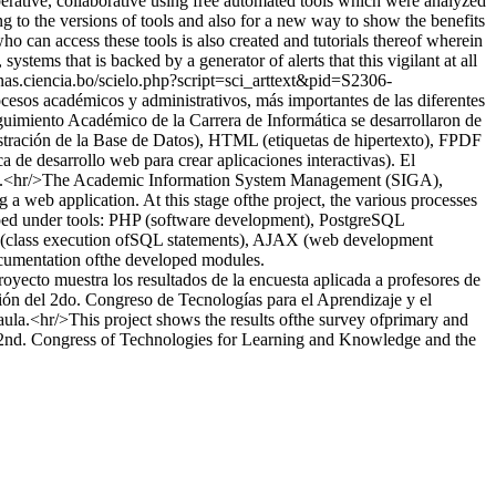
rative, collaborative using free automated tools which were analyzed
ng to the versions of tools and also for a new way to show the benefits
 can access these tools is also created and tutorials thereof wherein
stems that is backed by a generator of alerts that this vigilant at all
ianas.ciencia.bo/scielo.php?script=sci_arttext&pid=S2306-
cesos académicos y administrativos, más importantes de las diferentes
eguimiento Académico de la Carrera de Informática se desarrollaron de
istración de la Base de Datos), HTML (etiquetas de hipertexto), FPDF
e desarrollo web para crear aplicaciones interactivas). El
lados.<hr/>The Academic Information System Management (SIGA),
a web application. At this stage ofthe project, the various processes
ped under tools: PHP (software development), PostgreSQL
(class execution ofSQL statements), AJAX (web development
documentation ofthe developed modules.
royecto muestra los resultados de la encuesta aplicada a profesores de
ción del 2do. Congreso de Tecnologías para el Aprendizaje y el
 aula.<hr/>This project shows the results ofthe survey ofprimary and
 the 2nd. Congress of Technologies for Learning and Knowledge and the