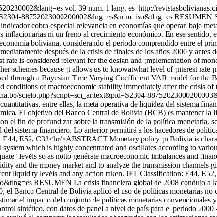
887520230002&lang=es
vol. 39 num. 1 lang. es
http://revistasbolivianas.
xt&pid=S2304-88752023000200002&lng=es&nrm=iso&tlng=es
RESUMEN Se co
 indicador cobra especial relevancia en economías que operan bajo meta
es inflacionarias ni un freno al crecimiento económico. En ese sentido, 
economía boliviana, considerando el periodo comprendido entre el prime
ediatamente después de la crisis de finales de los años 2000 y antes de
te is considered relevant for the design and ¡mplementation of monetar
n other schemes because ¡t allows us to knowatwhat level of ¡nterest rat
roposed through a Bayesian Time Varying Coefficient VAR model for the B
od conditions of macroeconomic stability immediately after the crisis of
ciencia.bo/scielo.php?script=sci_arttext&pid=S2304-88752023000200
cuantitativas, entre ellas, la meta operativa de liquidez del sistema fi
onómica. El objetivo del Banco Central de Bolivia (BCB) es mantener la 
n el fin de profundizar sobre la transmisión de la política monetaria, s
 del sistema financiero. Lo anterior permitirá a los hacedores de políti
JEL: E44, E52, C32<hr/>ABSTRACT Monetary policy ¡n Bolivia is charact
ia I system which is highly concentrated and oscillates according to var
quate" levéis so as notto genérate macroeconomic imbalances and financia
iquidity and the money market and to analyze the transmission channels g
nt liquidity levéis and any action taken. JEL Classification: E44, E52
so&tlng=es
RESUMEN La crisis financiera global de 2008 condujo a la 
2010, el Banco Central de Bolivia aplicó el uso de políticas monetaria
estimar el impacto del conjunto de políticas monetarias convencionales 
ol sintético, con datos de panel a nivel de país para el periodo 2000 -