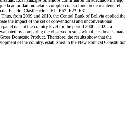
 realizadas. Los hallazgos obtenidos confirmaron un adecuado manejo
an que la autoridad monetaria cumplió con su función de mantener el
ca del Estado. Clasificación JEL: E52, E23, E31,
 Thus, from 2009 and 2010, the Central Bank of Bolivia applied the
ímate the impact of the set of conventional and unconventional
panel data at the country level for the period 2000 - 2022, a
s evaluated by comparing the observed results with the estimates made.
 Gross Domestic Product. Therefore, the results show that the
elopment of the country, established in the New Political Constitution