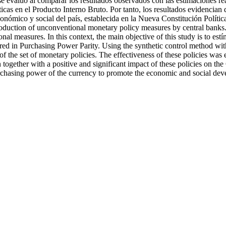
as se evaluó al comparar los resultados observados con las estimaciones
líticas en el Producto Interno Bruto. Por tanto, los resultados evidenci
onómico y social del país, establecida en la Nueva Constitución Políti
duction of unconventional monetary policy measures by central banks.
l measures. In this context, the main objective of this study is to est
d in Purchasing Power Parity. Using the synthetic control method with 
of the set of monetary policies. The effectiveness of these policies wa
ogether with a positive and significant impact of these policies on the
purchasing power of the currency to promote the economic and social dev