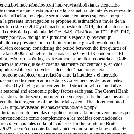
ciencia.bo/img/en/fbpelogp.gif
http://revistasbolivianas.ciencia.bo
nsidera que la estimación de la tasa natural de interés es relevante
s de inflación, no deja de ser relevante en otros esquemas porque
en la presente investigación se propone su estimación a través de un
r trimestre de 2010 y el cuarto trimestre de 2019, identificado como
 la crisis de la pandemia del Covid-19. Clasificación JEL: E43, E47,
y policy. Although this ¡ndicator is especially relevant ¡n
e ¡nflationary pressures or a curb on economic growth would not be
olivian economy considering the period between the first quarter of
 the late 2000s and before the crisis of the Covid-19 pandemic. JEL
003&lng=es&nrm=iso&tlng=es
Resumen La política monetaria en Bolivia
nanciero la misma que se encuentra altamente concentrada y, en cada
liquidez estable y en niveles "adecuados" para no generar
e propone establecer una relación entre la liquidez y el mercado
ca, conocer de manera anticipada las consecuencias de los actuales
erized by having an unconventional structure with quantitative
ious seasonal and economic policy factors each year. The Central Bank
l stress. In thissense, in orderto delvedeeper into the transmission of
iven the heterogeneity of the financial system. The aforementioned
, C32
http://revistasbolivianas.ciencia.bo/scielo.php?
instauración de medidas de política monetaria no convencionales por
s no convencionales como complemento a las medidas convencionales.
y no convencionales en la inflación y el Producto Interno Bruto
 2022, se creó un contrafactual sintético que supone la no aplicación