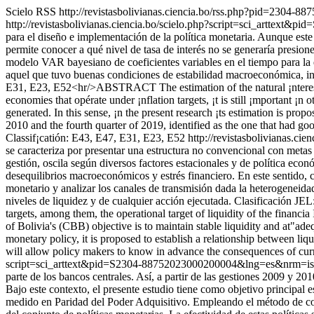
Scielo RSS
http://revistasbolivianas.ciencia.bo/rss.php?pid=2304-
http://revistasbolivianas.ciencia.bo/scielo.php?script=sci_artte
para el diseño e implementación de la política monetaria. Aunque este
permite conocer a qué nivel de tasa de interés no se generaría presion
modelo VAR bayesiano de coeficientes variables en el tiempo para la 
aquel que tuvo buenas condiciones de estabilidad macroeconómica, inm
E31, E23, E52<hr/>ABSTRACT The estimation of the natural ¡nterest ra
economies that opérate under ¡nflation targets, ¡t is still ¡mportant ¡
generated. In this sense, ¡n the present research ¡ts estimation is p
2010 and the fourth quarter of 2019, identified as the one that had go
Classif¡catión: E43, E47, E31, E23, E52
http://revistasbolivianas.
se caracteriza por presentar una estructura no convencional con metas 
gestión, oscila según diversos factores estacionales y de política ec
desequilibrios macroeconómicos y estrés financiero. En este sentido, co
monetario y analizar los canales de transmisión dada la heterogeneidad
niveles de liquidez y de cualquier acción ejecutada. Clasificación 
targets, among them, the operational target of liquidity of the financ
of Bolivia's (CBB) objective is to maintain stable liquidity and at"ade
monetary policy, it is proposed to establish a relationship between l
will allow policy makers to know in advance the consequences of curre
script=sci_arttext&pid=S2304-88752023000200004&lng=es&nrm=i
parte de los bancos centrales. Así, a partir de las gestiones 2009 y 
Bajo este contexto, el presente estudio tiene como objetivo principal 
medido en Paridad del Poder Adquisitivo. Empleando el método de contr