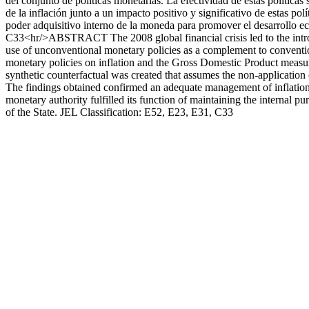
del conjunto de políticas monetarias. La efectividad de estas polític
de la inflación junto a un impacto positivo y significativo de estas po
poder adquisitivo interno de la moneda para promover el desarrollo ec
C33<hr/>ABSTRACT The 2008 global financial crisis led to the intro
use of unconventional monetary policies as a complement to conventiona
monetary policies on inflation and the Gross Domestic Product measure
synthetic counterfactual was created that assumes the non-application 
The findings obtained confirmed an adequate management of inflation t
monetary authority fulfilled its function of maintaining the internal 
of the State. JEL Classification: E52, E23, E31, C33