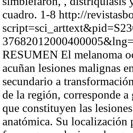
simbléfaron, , distriquiasis 
cuadro. 1-8
http://revistasb
script=sci_arttext&pid=S23
37682012000400005&lng=
RESUMEN El melanoma ocul
acuñan lesiones malignas en
secundario a transformación
de la región, corresponde a
que constituyen las lesiones
anatómica. Su localización 