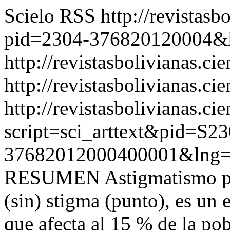
Scielo RSS
http://revistasb
pid=2304-376820120004&
http://revistasbolivianas.ci
http://revistasbolivianas.cie
http://revistasbolivianas.ci
script=sci_arttext&pid=S23
37682012000400001&lng=
RESUMEN Astigmatismo pala
(sin) stigma (punto), es un 
que afecta al 15 % de la po