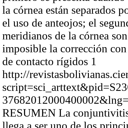
la córnea están separados po
el uso de anteojos; el segu
meridianos de la córnea son 
imposible la corrección con
de contacto rígidos 1
http://revistasbolivianas.ci
script=sci_arttext&pid=S23
37682012000400002&lng=
RESUMEN La conjuntivitis 
llega a ser uno de los princ