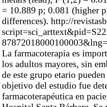
= 10.889 p; 0.081 (higher pr
differences).
http://revistas
script=sci_arttext&pid=S22
87872018000100003&lng=
La farmacoterapia es importa
los adultos mayores, sin em
de este grupo etario pueden
objetivo del estudio fue det
farmacoterapéutica en pacien
Hospital Santa Bárbara. Se r