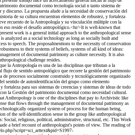
 presente trabajo hace un acercamiento general inicial al flujo de
patrimonio documental como tecnología social n tanto sistema de
r y discurso. La propuesta alude a la necesidad de conservación del
istoria de su cultura encuentran elementos de robustez, y fortaleza
 breve recuento de la Antropología y su vinculación múltiple con la
 eso reside el desafío antropológico.<hr/>It is well-known that
resent work is a general initial approach to the anthropological sense
analyzed as a social technology as long as socially built and
ess to speech. The proposalmentions to the necessity of conservation
obustness to their systems of beliefs, systems of all kind of ideas:
 management of documental patrimony as culture necessity. It is also
nthropological challenge resides.
ue la Antropología es una de las disciplinas que tributan a la
l flujo de sentido antropológico que recorre la gestión del patrimonio
ma de procesos socialmente construido y tecnológicamente organizado
 del sentido de autoidentificación del grupo como elemento
 y fortaleza para sus sistemas de creencias y sistemas de ideas de todo
ple con la Gestión del patrimonio documental como necesidad cultural.
t Anthropology is one of the disciplines that pay to Archivistic like
 sense that flows through the management of documental patrimony as
technologically organized system of process for the human being,
 of the self-identification sense in the group like anthropological
 Social, religious, political, administrative, structural, etc. This Work
ade a brief recount of anthropologist's points of view. The reading of
cielo.php?script=sci_arttext&pid=S1997-