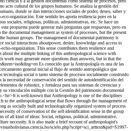
como ciencia y a la gestión documental como sistema de procesos, pero
mo acto cultural de los grupos humanos. Se analiza la gestión del
umano, donde se dan interacciones sociales de poder, deseo, saber y
eco-organización. Este sentido les aporta resiliencia pues en la
as sociales, religiosas, políticas, administrativas, etc. Se hace un
e esta propuesta puede generar más preguntas que respuestas, pero en
d to the documental management as system of processes, but the present
 of the human groups. The management of documental patrimony is
ace social interactions aboutpower, desire, knowledge and access to
f-echo-organization. This sense contributes them resilience and
ins about the multiple linking of this anthropological science with
his work may generate more questions than answers, but in that the
g=en&nrm=iso&tlng=en
Es conocido que la Antropología es una de las
cercamiento general inicial al flujo de sentido antropológico que
 tecnología social n tanto sistema de procesos socialmente construido
 la necesidad de conservación del sentido de autoidentificación del
elementos de robustez, y fortaleza para sus sistemas de creencias y
ía y su vinculación múltiple con la Gestión del patrimonio documental
o.<hr/>It is well-known that Anthropology is one of the disciplines
ach to the anthropological sense that flows through the management of
g as socially built and technologically organized system of process
essity of conservation of the self-identification sense in the group
of all kind of ideas: Social, religious, political, administrative,
re necessity. It is also made a brief recount of anthropologist's
revistasbolivianas.ciencia.bo/scielo.php?script=sci_arttext&pid=S1997-