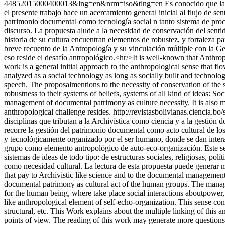
44852015000400013&lng=en&nrm=iso&tlng=en
Es conocido que la
el presente trabajo hace un acercamiento general inicial al flujo de s
patrimonio documental como tecnología social n tanto sistema de proc
discurso. La propuesta alude a la necesidad de conservación del senti
historia de su cultura encuentran elementos de robustez, y fortaleza par
breve recuento de la Antropología y su vinculación múltiple con la G
eso reside el desafío antropológico.<hr/>It is well-known that Anthrop
work is a general initial approach to the anthropological sense that
analyzed as a social technology as long as socially built and technol
speech. The proposalmentions to the necessity of conservation of the s
robustness to their systems of beliefs, systems of all kind of ideas: Soc
management of documental patrimony as culture necessity. It is also m
anthropological challenge resides.
http://revistasbolivianas.cienci
disciplinas que tributan a la Archivística como ciencia y a la gestión
recorre la gestión del patrimonio documental como acto cultural de l
y tecnológicamente organizado por el ser humano, donde se dan interac
grupo como elemento antropológico de auto-eco-organización. Este senti
sistemas de ideas de todo tipo: de estructuras sociales, religiosas, po
como necesidad cultural. La lectura de esta propuesta puede generar m
that pay to Archivistic like science and to the documental management
documental patrimony as cultural act of the human groups. The manage
for the human being, where take place social interactions aboutpower, 
like anthropological element of self-echo-organization. This sense contri
structural, etc. This Work explains about the multiple linking of this
points of view. The reading of this work may generate more questions 