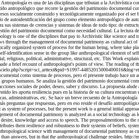
 Antropología es una de las disciplinas que tributan a la Archivística 
entido antropológico que recorre la gestión del patrimonio documental co
esos socialmente construido y tecnológicamente organizado por el ser h
do de autoidentificación del grupo como elemento antropológico de auto-
a sus sistemas de creencias y sistemas de ideas de todo tipo: de estructur
estión del patrimonio documental como necesidad cultural. La lectura d
ology is one of the disciplines that pay to Archivistic like science an
 flows through the management of documental patrimony as cultural act
ogically organized system of process for the human being, where take pl
elf-identification sense in the group like anthropological element of sel
ial, religious, political, administrative, structural, etc. This Work expla
ade a brief recount of anthropologist's points of view. The reading of t
a.bo/scielo.php?script=sci_arttext&pid=S1997-44852015000400016&ln
 documental como sistema de procesos, pero el presente trabajo hace un a
os grupos humanos. Se analiza la gestión del patrimonio documental como
ciones sociales de poder, deseo, saber y discurso. La propuesta alude a
do les aporta resiliencia pues en la historia de su cultura encuentran 
líticas, administrativas, etc. Se hace un breve recuento de la Antropolog
ás preguntas que respuestas, pero en eso reside el desafío antropológic
 as system of processes, but the present work is a general initial appro
ment of documental patrimony is analyzed as a social technology as lon
desire, knowledge and access to speech. The proposalmentions to the nec
butes them resilience and robustness to their systems of beliefs, systems 
 anthropological science with management of documental patrimony as cultu
than answers, but in that the anthropological challenge resides.
http://