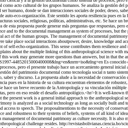
como ciencia y a la gestión documental como sistema de procesos, pero el
l como acto cultural de los grupos humanos. Se analiza la gestión del 
 ser humano, donde se dan interacciones sociales de poder, deseo, sabe
 auto-eco-organización. Este sentido les aporta resiliencia pues en la h
ucturas sociales, religiosas, políticas, administrativas, etc. Se hace un
 de esta propuesta puede generar más preguntas que respuestas, pero en
ience and to the documental management as system of processes, but the p
l act of the human groups. The management of documental patrimony is 
re take place social interactions aboutpower, desire, knowledge and acc
nt of self-echo-organization. This sense contributes them resilience and r
 explains about the multiple linking of this anthropological science with
f this work may generate more questions than answers, but in that the a
xt&pid=S1997-44852015000400008&lng=en&nrm=iso&tlng=en
Es conocido q
ocesos, pero el presente trabajo hace un acercamiento general inicial a
gestión del patrimonio documental como tecnología social n tanto siste
o, saber y discurso. La propuesta alude a la necesidad de conservación
ncia pues en la historia de su cultura encuentran elementos de robustez,
etc. Se hace un breve recuento de la Antropología y su vinculación múlti
s, pero en eso reside el desafío antropológico.<hr/>It is well-known tha
 the present work is a general initial approach to the anthropological
mony is analyzed as a social technology as long as socially built and 
 access to speech. The proposalmentions to the necessity of conservation
 and robustness to their systems of beliefs, systems of all kind of ideas:
th management of documental patrimony as culture necessity. It is also m
nthropological challenge resides.
http://revistasbolivianas.ciencia.bo/s