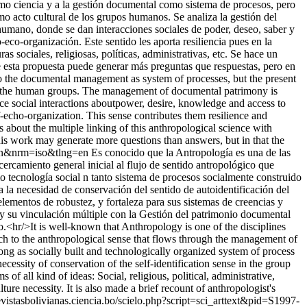
como ciencia y a la gestión documental como sistema de procesos, pero
mo acto cultural de los grupos humanos. Se analiza la gestión del
umano, donde se dan interacciones sociales de poder, deseo, saber y
eco-organización. Este sentido les aporta resiliencia pues en la
as sociales, religiosas, políticas, administrativas, etc. Se hace un
e esta propuesta puede generar más preguntas que respuestas, pero en
d to the documental management as system of processes, but the present
 of the human groups. The management of documental patrimony is
ace social interactions aboutpower, desire, knowledge and access to
f-echo-organization. This sense contributes them resilience and
ins about the multiple linking of this anthropological science with
his work may generate more questions than answers, but in that the
g=en&nrm=iso&tlng=en
Es conocido que la Antropología es una de las
cercamiento general inicial al flujo de sentido antropológico que
 tecnología social n tanto sistema de procesos socialmente construido
 la necesidad de conservación del sentido de autoidentificación del
elementos de robustez, y fortaleza para sus sistemas de creencias y
ía y su vinculación múltiple con la Gestión del patrimonio documental
o.<hr/>It is well-known that Anthropology is one of the disciplines
ach to the anthropological sense that flows through the management of
g as socially built and technologically organized system of process
essity of conservation of the self-identification sense in the group
of all kind of ideas: Social, religious, political, administrative,
re necessity. It is also made a brief recount of anthropologist's
revistasbolivianas.ciencia.bo/scielo.php?script=sci_arttext&pid=S1997-