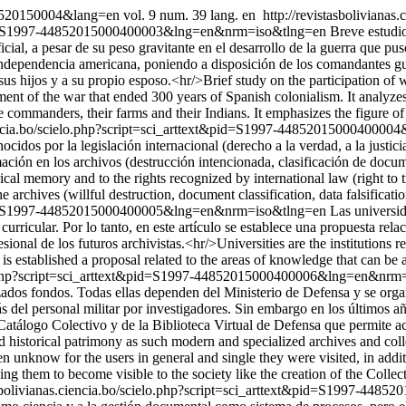
-448520150004&lang=en
vol. 9 num. 39 lang. en
http://revistasbolivianas
xt&pid=S1997-44852015000400003&lng=en&nrm=iso&tlng=en
Breve estudio
cial, a pesar de su peso gravitante en el desarrollo de la guerra que pu
independencia americana, poniendo a disposición de los comandantes guer
 sus hijos y a su propio esposo.<hr/>Brief study on the participation 
opment of the war that ended 300 years of Spanish colonialism. It analy
 commanders, their farms and their Indians. It emphasizes the figure o
.ciencia.bo/scielo.php?script=sci_arttext&pid=S1997-44852015000400
cidos por la legislación internacional (derecho a la verdad, a la justici
ación en los archivos (destrucción intencionada, clasificación de documen
orical memory and to the rights recognized by international law (right to t
e archives (willful destruction, document classification, data falsificatio
xt&pid=S1997-44852015000400005&lng=en&nrm=iso&tlng=en
Las universid
a curricular. Por lo tanto, en este artículo se establece una propuesta re
esional de los futuros archivistas.<hr/>Universities are the institutions
cle is established a proposal related to the areas of knowledge that can be
ielo.php?script=sci_arttext&pid=S1997-44852015000400006&lng=en&nr
zados fondos. Todas ellas dependen del Ministerio de Defensa y se orga
s del personal militar por investigadores. Sin embargo en los últimos añ
 Catálogo Colectivo y de la Biblioteca Virtual de Defensa que permite a
nd historical patrimony as such modern and specialized archives and col
unknow for the users in general and single they were visited, in additio
owing them to become visible to the society like the creation of the Colle
tasbolivianas.ciencia.bo/scielo.php?script=sci_arttext&pid=S1997-