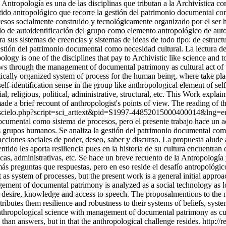
 Antropología es una de las disciplinas que tributan a la Archivística 
entido antropológico que recorre la gestión del patrimonio documental co
esos socialmente construido y tecnológicamente organizado por el ser h
do de autoidentificación del grupo como elemento antropológico de auto-
a sus sistemas de creencias y sistemas de ideas de todo tipo: de estructur
estión del patrimonio documental como necesidad cultural. La lectura d
ology is one of the disciplines that pay to Archivistic like science an
 flows through the management of documental patrimony as cultural act
ogically organized system of process for the human being, where take pl
elf-identification sense in the group like anthropological element of sel
ial, religious, political, administrative, structural, etc. This Work expla
ade a brief recount of anthropologist's points of view. The reading of t
a.bo/scielo.php?script=sci_arttext&pid=S1997-44852015000400014&ln
 documental como sistema de procesos, pero el presente trabajo hace un a
os grupos humanos. Se analiza la gestión del patrimonio documental como
ciones sociales de poder, deseo, saber y discurso. La propuesta alude a
do les aporta resiliencia pues en la historia de su cultura encuentran 
líticas, administrativas, etc. Se hace un breve recuento de la Antropolog
ás preguntas que respuestas, pero en eso reside el desafío antropológic
 as system of processes, but the present work is a general initial appro
ment of documental patrimony is analyzed as a social technology as lon
desire, knowledge and access to speech. The proposalmentions to the nec
butes them resilience and robustness to their systems of beliefs, systems 
 anthropological science with management of documental patrimony as cultu
than answers, but in that the anthropological challenge resides.
http://