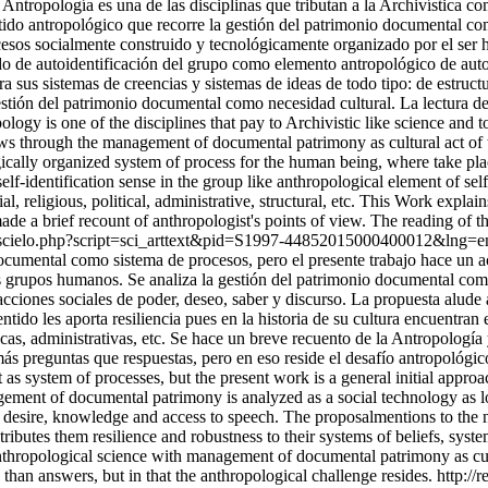
Antropología es una de las disciplinas que tributan a la Archivística 
entido antropológico que recorre la gestión del patrimonio documental co
esos socialmente construido y tecnológicamente organizado por el ser h
do de autoidentificación del grupo como elemento antropológico de auto-
a sus sistemas de creencias y sistemas de ideas de todo tipo: de estructur
estión del patrimonio documental como necesidad cultural. La lectura d
ology is one of the disciplines that pay to Archivistic like science an
 flows through the management of documental patrimony as cultural act
ogically organized system of process for the human being, where take pl
elf-identification sense in the group like anthropological element of sel
ial, religious, political, administrative, structural, etc. This Work expla
ade a brief recount of anthropologist's points of view. The reading of t
a.bo/scielo.php?script=sci_arttext&pid=S1997-44852015000400012&ln
 documental como sistema de procesos, pero el presente trabajo hace un a
os grupos humanos. Se analiza la gestión del patrimonio documental como
ciones sociales de poder, deseo, saber y discurso. La propuesta alude a
do les aporta resiliencia pues en la historia de su cultura encuentran 
líticas, administrativas, etc. Se hace un breve recuento de la Antropolog
ás preguntas que respuestas, pero en eso reside el desafío antropológic
 as system of processes, but the present work is a general initial appro
ment of documental patrimony is analyzed as a social technology as lon
desire, knowledge and access to speech. The proposalmentions to the nec
butes them resilience and robustness to their systems of beliefs, systems 
 anthropological science with management of documental patrimony as cultu
than answers, but in that the anthropological challenge resides.
http://