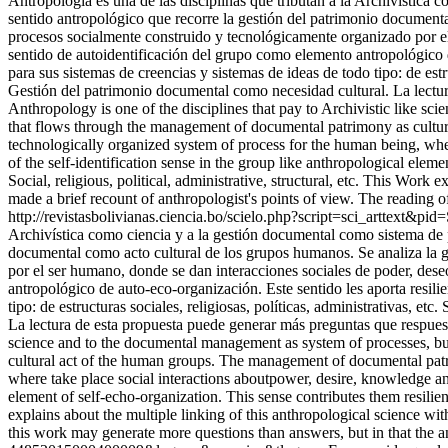
Antropología es una de las disciplinas que tributan a la Archivística 
sentido antropológico que recorre la gestión del patrimonio documenta
procesos socialmente construido y tecnológicamente organizado por el
sentido de autoidentificación del grupo como elemento antropológico de
para sus sistemas de creencias y sistemas de ideas de todo tipo: de estr
Gestión del patrimonio documental como necesidad cultural. La lectura
Anthropology is one of the disciplines that pay to Archivistic like sc
that flows through the management of documental patrimony as cultura
technologically organized system of process for the human being, whe
of the self-identification sense in the group like anthropological eleme
Social, religious, political, administrative, structural, etc. This Work
made a brief recount of anthropologist's points of view. The reading o
http://revistasbolivianas.ciencia.bo/scielo.php?script=sci_artte
Archivística como ciencia y a la gestión documental como sistema de pr
documental como acto cultural de los grupos humanos. Se analiza la 
por el ser humano, donde se dan interacciones sociales de poder, dese
antropológico de auto-eco-organización. Este sentido les aporta resilie
tipo: de estructuras sociales, religiosas, políticas, administrativas, 
La lectura de esta propuesta puede generar más preguntas que respuesta
science and to the documental management as system of processes, but
cultural act of the human groups. The management of documental patri
where take place social interactions aboutpower, desire, knowledge and
element of self-echo-organization. This sense contributes them resilience
explains about the multiple linking of this anthropological science wi
this work may generate more questions than answers, but in that the a