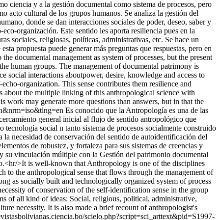
como ciencia y a la gestión documental como sistema de procesos, pero
mo acto cultural de los grupos humanos. Se analiza la gestión del
umano, donde se dan interacciones sociales de poder, deseo, saber y
eco-organización. Este sentido les aporta resiliencia pues en la
as sociales, religiosas, políticas, administrativas, etc. Se hace un
e esta propuesta puede generar más preguntas que respuestas, pero en
d to the documental management as system of processes, but the present
 of the human groups. The management of documental patrimony is
ace social interactions aboutpower, desire, knowledge and access to
f-echo-organization. This sense contributes them resilience and
ins about the multiple linking of this anthropological science with
his work may generate more questions than answers, but in that the
g=en&nrm=iso&tlng=en
Es conocido que la Antropología es una de las
cercamiento general inicial al flujo de sentido antropológico que
 tecnología social n tanto sistema de procesos socialmente construido
 la necesidad de conservación del sentido de autoidentificación del
elementos de robustez, y fortaleza para sus sistemas de creencias y
ía y su vinculación múltiple con la Gestión del patrimonio documental
o.<hr/>It is well-known that Anthropology is one of the disciplines
ach to the anthropological sense that flows through the management of
g as socially built and technologically organized system of process
essity of conservation of the self-identification sense in the group
of all kind of ideas: Social, religious, political, administrative,
re necessity. It is also made a brief recount of anthropologist's
revistasbolivianas.ciencia.bo/scielo.php?script=sci_arttext&pid=S1997-