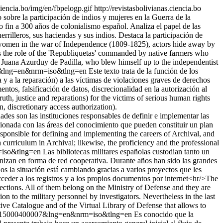
.ciencia.bo/img/en/fbpelogp.gif
http://revistasbolivianas.ciencia.bo
 sobre la participación de indios y mujeres en la Guerra de la
so fin a 300 años de colonialismo español. Analiza el papel de las
rilleros, sus haciendas y sus indios. Destaca la participación de
of women in the war of Independence (1809-1825), actors hide away by
zes the role of the 'Republiquetas' commanded by native farmers who
f Juana Azurduy de Padilla, who blew himself up to the independentist
004&lng=en&nrm=iso&tlng=en
Este texto trata de la función de los
a y a la reparación) a las víctimas de violaciones graves de derechos
tos, falsificación de datos, discrecionalidad en la autorización al
ruth, justice and reparations) for the victims of serious human rights
n, discretionary access authorization).
ades son las instituciones responsables de definir e implementar las
lacionada con las áreas del conocimiento que pueden constituir un plan
 responsible for defining and implementing the careers of Archival, and
 a curriculum in Archival; likewise, the proficiency and the professional
m=iso&tlng=en
Las bibliotecas militares españolas custodian tanto un
nizan en forma de red cooperativa. Durante años han sido las grandes
os la situación está cambiando gracias a varios proyectos que les
cceder a los registros y a los propios documentos por internet<hr/>The
lections. All of them belong on the Ministry of Defense and they are
n to the military personnel by investigators. Nevertheless in the last
ctive Catalogue and of the Virtual Library of Defense that allows to
44852015000400007&lng=en&nrm=iso&tlng=en
Es conocido que la