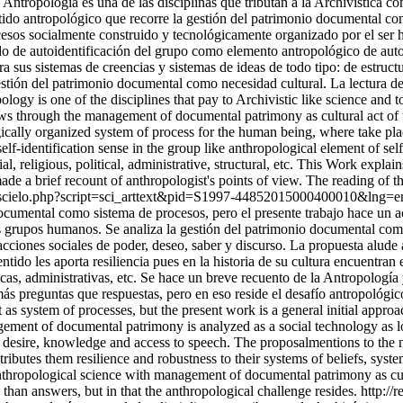
 Antropología es una de las disciplinas que tributan a la Archivística 
entido antropológico que recorre la gestión del patrimonio documental co
esos socialmente construido y tecnológicamente organizado por el ser h
do de autoidentificación del grupo como elemento antropológico de auto-
a sus sistemas de creencias y sistemas de ideas de todo tipo: de estructur
estión del patrimonio documental como necesidad cultural. La lectura d
ology is one of the disciplines that pay to Archivistic like science an
 flows through the management of documental patrimony as cultural act
ogically organized system of process for the human being, where take pl
elf-identification sense in the group like anthropological element of sel
ial, religious, political, administrative, structural, etc. This Work expla
ade a brief recount of anthropologist's points of view. The reading of t
a.bo/scielo.php?script=sci_arttext&pid=S1997-44852015000400010&ln
 documental como sistema de procesos, pero el presente trabajo hace un a
os grupos humanos. Se analiza la gestión del patrimonio documental como
ciones sociales de poder, deseo, saber y discurso. La propuesta alude a
do les aporta resiliencia pues en la historia de su cultura encuentran 
líticas, administrativas, etc. Se hace un breve recuento de la Antropolog
ás preguntas que respuestas, pero en eso reside el desafío antropológic
 as system of processes, but the present work is a general initial appro
ment of documental patrimony is analyzed as a social technology as lon
desire, knowledge and access to speech. The proposalmentions to the nec
butes them resilience and robustness to their systems of beliefs, systems 
 anthropological science with management of documental patrimony as cultu
than answers, but in that the anthropological challenge resides.
http://