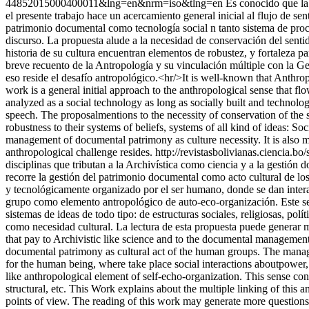
44852015000400011&lng=en&nrm=iso&tlng=en
Es conocido que la 
el presente trabajo hace un acercamiento general inicial al flujo de s
patrimonio documental como tecnología social n tanto sistema de proc
discurso. La propuesta alude a la necesidad de conservación del senti
historia de su cultura encuentran elementos de robustez, y fortaleza par
breve recuento de la Antropología y su vinculación múltiple con la G
eso reside el desafío antropológico.<hr/>It is well-known that Anthrop
work is a general initial approach to the anthropological sense that
analyzed as a social technology as long as socially built and technol
speech. The proposalmentions to the necessity of conservation of the s
robustness to their systems of beliefs, systems of all kind of ideas: Soc
management of documental patrimony as culture necessity. It is also m
anthropological challenge resides.
http://revistasbolivianas.cienci
disciplinas que tributan a la Archivística como ciencia y a la gestión
recorre la gestión del patrimonio documental como acto cultural de l
y tecnológicamente organizado por el ser humano, donde se dan interac
grupo como elemento antropológico de auto-eco-organización. Este senti
sistemas de ideas de todo tipo: de estructuras sociales, religiosas, po
como necesidad cultural. La lectura de esta propuesta puede generar m
that pay to Archivistic like science and to the documental management
documental patrimony as cultural act of the human groups. The manage
for the human being, where take place social interactions aboutpower, 
like anthropological element of self-echo-organization. This sense contri
structural, etc. This Work explains about the multiple linking of this
points of view. The reading of this work may generate more questions 