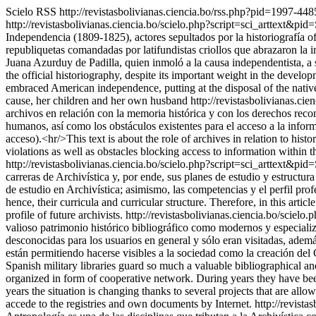
Scielo RSS
http://revistasbolivianas.ciencia.bo/rss.php?pid=1997
http://revistasbolivianas.ciencia.bo/scielo.php?script=sci_artte
Independencia (1809-1825), actores sepultados por la historiografía ofi
republiquetas comandadas por latifundistas criollos que abrazaron la 
Juana Azurduy de Padilla, quien inmoló a la causa independentista, a
the official historiography, despite its important weight in the devel
embraced American independence, putting at the disposal of the native
cause, her children and her own husband
http://revistasbolivianas
archivos en relación con la memoria histórica y con los derechos recono
humanos, así como los obstáculos existentes para el acceso a la inform
acceso).<hr/>This text is about the role of archives in relation to hist
violations as well as obstacles blocking access to information within th
http://revistasbolivianas.ciencia.bo/scielo.php?script=sci_artte
carreras de Archivística y, por ende, sus planes de estudio y estructur
de estudio en Archivística; asimismo, las competencias y el perfil prof
hence, their curricula and curricular structure. Therefore, in this arti
profile of future archivists.
http://revistasbolivianas.ciencia.bo/sc
valioso patrimonio histórico bibliográfico como modernos y especiali
desconocidas para los usuarios en general y sólo eran visitadas, ademá
están permitiendo hacerse visibles a la sociedad como la creación del
Spanish military libraries guard so much a valuable bibliographical a
organized in form of cooperative network. During years they have been 
years the situation is changing thanks to several projects that are all
accede to the registries and own documents by Internet.
http://revis