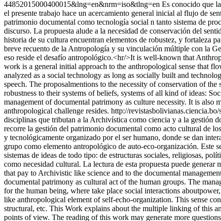
44852015000400015&lng=en&nrm=iso&tlng=en
Es conocido que la
el presente trabajo hace un acercamiento general inicial al flujo de s
patrimonio documental como tecnología social n tanto sistema de proc
discurso. La propuesta alude a la necesidad de conservación del senti
historia de su cultura encuentran elementos de robustez, y fortaleza par
breve recuento de la Antropología y su vinculación múltiple con la G
eso reside el desafío antropológico.<hr/>It is well-known that Anthrop
work is a general initial approach to the anthropological sense that
analyzed as a social technology as long as socially built and technol
speech. The proposalmentions to the necessity of conservation of the s
robustness to their systems of beliefs, systems of all kind of ideas: Soc
management of documental patrimony as culture necessity. It is also m
anthropological challenge resides.
http://revistasbolivianas.cienci
disciplinas que tributan a la Archivística como ciencia y a la gestión
recorre la gestión del patrimonio documental como acto cultural de l
y tecnológicamente organizado por el ser humano, donde se dan interac
grupo como elemento antropológico de auto-eco-organización. Este senti
sistemas de ideas de todo tipo: de estructuras sociales, religiosas, po
como necesidad cultural. La lectura de esta propuesta puede generar m
that pay to Archivistic like science and to the documental management
documental patrimony as cultural act of the human groups. The manage
for the human being, where take place social interactions aboutpower, 
like anthropological element of self-echo-organization. This sense contri
structural, etc. This Work explains about the multiple linking of this
points of view. The reading of this work may generate more questions 