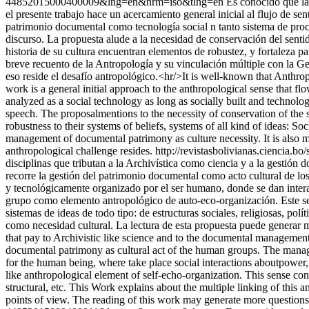
44852015000400009&lng=en&nrm=iso&tlng=en
Es conocido que la
el presente trabajo hace un acercamiento general inicial al flujo de s
patrimonio documental como tecnología social n tanto sistema de proc
discurso. La propuesta alude a la necesidad de conservación del senti
historia de su cultura encuentran elementos de robustez, y fortaleza par
breve recuento de la Antropología y su vinculación múltiple con la G
eso reside el desafío antropológico.<hr/>It is well-known that Anthrop
work is a general initial approach to the anthropological sense that
analyzed as a social technology as long as socially built and technol
speech. The proposalmentions to the necessity of conservation of the s
robustness to their systems of beliefs, systems of all kind of ideas: Soc
management of documental patrimony as culture necessity. It is also m
anthropological challenge resides.
http://revistasbolivianas.cienci
disciplinas que tributan a la Archivística como ciencia y a la gestión
recorre la gestión del patrimonio documental como acto cultural de l
y tecnológicamente organizado por el ser humano, donde se dan interac
grupo como elemento antropológico de auto-eco-organización. Este senti
sistemas de ideas de todo tipo: de estructuras sociales, religiosas, po
como necesidad cultural. La lectura de esta propuesta puede generar m
that pay to Archivistic like science and to the documental management
documental patrimony as cultural act of the human groups. The manage
for the human being, where take place social interactions aboutpower, 
like anthropological element of self-echo-organization. This sense contri
structural, etc. This Work explains about the multiple linking of this
points of view. The reading of this work may generate more questions 