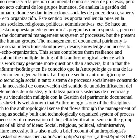
como ciencia y a la gestión documental como sistema de procesos, pero
mo acto cultural de los grupos humanos. Se analiza la gestión del
umano, donde se dan interacciones sociales de poder, deseo, saber y
eco-organización. Este sentido les aporta resiliencia pues en la
as sociales, religiosas, políticas, administrativas, etc. Se hace un
e esta propuesta puede generar más preguntas que respuestas, pero en
d to the documental management as system of processes, but the present
 of the human groups. The management of documental patrimony is
ace social interactions aboutpower, desire, knowledge and access to
f-echo-organization. This sense contributes them resilience and
ins about the multiple linking of this anthropological science with
his work may generate more questions than answers, but in that the
g=en&nrm=iso&tlng=en
Es conocido que la Antropología es una de las
cercamiento general inicial al flujo de sentido antropológico que
 tecnología social n tanto sistema de procesos socialmente construido
 la necesidad de conservación del sentido de autoidentificación del
elementos de robustez, y fortaleza para sus sistemas de creencias y
ía y su vinculación múltiple con la Gestión del patrimonio documental
o.<hr/>It is well-known that Anthropology is one of the disciplines
ach to the anthropological sense that flows through the management of
g as socially built and technologically organized system of process
essity of conservation of the self-identification sense in the group
of all kind of ideas: Social, religious, political, administrative,
re necessity. It is also made a brief recount of anthropologist's
revistasbolivianas.ciencia.bo/scielo.php?script=sci_arttext&pid=S1997-