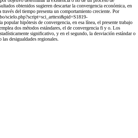
 por objetivo determinar la existencia o no de un proceso de
esultados obtenidos sugieren descartar la convergencia económica, en
o a través del tiempo presenta un comportamiento creciente. Por
ia.bo/scielo.php?script=sci_arttext&pid=S1819-
a popular hipótesis de convergencia, en esa línea, el presente trabajo
 emplea dos métodos estándares, el de convergencia fi y o. Los
tadísticamente significativo, y en el segundo, la desviación estándar o
 las desigualdades regionales.