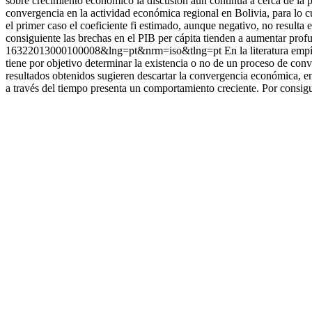
sobre crecimiento económico la discusión aún continúa a cerca de la po
convergencia en la actividad económica regional en Bolivia, para lo c
el primer caso el coeficiente fi estimado, aunque negativo, no resulta 
consiguiente las brechas en el PIB per cápita tienden a aumentar prof
16322013000100008&lng=pt&nrm=iso&tlng=pt
En la literatura emp
tiene por objetivo determinar la existencia o no de un proceso de con
resultados obtenidos sugieren descartar la convergencia económica, en 
a través del tiempo presenta un comportamiento creciente. Por consigu