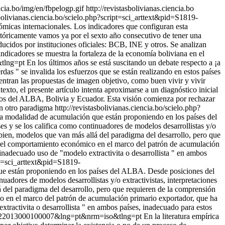
encia.bo/img/en/fbpelogp.gif
http://revistasbolivianas.ciencia.bo
sbolivianas.ciencia.bo/scielo.php?script=sci_arttext&pid=S1819-
micas internacionales. Los indicadores que configuran esta
stóricamente vamos ya por el sexto año consecutivo de tener una
ducidos por instituciones oficiales: BCB, INE y otros. Se analizan
ndicadores se muestra la fortaleza de la economía boliviana en el
&tlng=pt
En los últimos años se está suscitando un debate respecto a ¡a
s " se invalida los esfuerzos que se están realizando en estos países
cuentran las propuestas de imagen objetivo, como buen vivir y vivir
xto, el presente artículo intenta aproximarse a un diagnóstico inicial
nos del ALBA, Bolivia y Ecuador. Esta visión comienza por rechazar
an otro paradigma
http://revistasbolivianas.ciencia.bo/scielo.php?
 ¡a modalidad de acumulación que están proponiendo en los países del
s y se los califica como continuadores de modelos desarrollistas y/o
r bien, modelos que van más allá del paradigma del desarrollo, pero que
ial del comportamiento económico en el marco del patrón de acumulación
inadecuado uso de "modelo extractivita o desarrollista " en ambos
ipt=sci_arttext&pid=S1819-
que están proponiendo en los países del ALBA. Desde posiciones del
nuadores de modelos desarrollistas y/o extractivistas, interpretaciones
á del paradigma del desarrollo, pero que requieren de la comprensión
ico en el marco del patrón de acumulación primario exportador, que ha
ractivita o desarrollista " en ambos países, inadecuado para estos
9-16322013000100007&lng=pt&nrm=iso&tlng=pt
En la literatura empírica