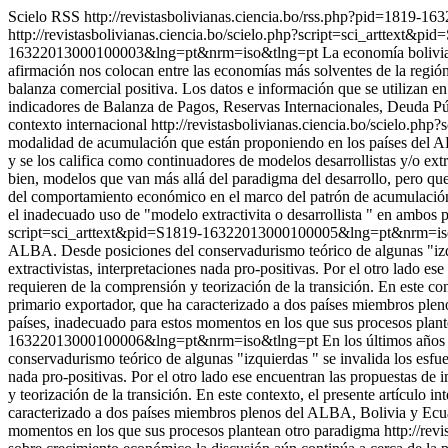
Scielo RSS
http://revistasbolivianas.ciencia.bo/rss.php?pid=1819-
http://revistasbolivianas.ciencia.bo/scielo.php?script=sci_artte
16322013000100003&lng=pt&nrm=iso&tlng=pt
La economía bolivia
afirmación nos colocan entre las economías más solventes de la regió
balanza comercial positiva. Los datos e información que se utilizan en
indicadores de Balanza de Pagos, Reservas Internacionales, Deuda Públ
contexto internacional
http://revistasbolivianas.ciencia.bo/scielo
modalidad de acumulación que están proponiendo en los países del ALB
y se los califica como continuadores de modelos desarrollistas y/o extr
bien, modelos que van más allá del paradigma del desarrollo, pero que 
del comportamiento económico en el marco del patrón de acumulación
el inadecuado uso de "modelo extractivita o desarrollista " en ambos
script=sci_arttext&pid=S1819-16322013000100005&lng=pt&nrm=i
ALBA. Desde posiciones del conservadurismo teórico de algunas "izquie
extractivistas, interpretaciones nada pro-positivas. Por el otro lado 
requieren de la comprensión y teorización de la transición. En este c
primario exportador, que ha caracterizado a dos países miembros plen
países, inadecuado para estos momentos en los que sus procesos plan
16322013000100006&lng=pt&nrm=iso&tlng=pt
En los últimos años
conservadurismo teórico de algunas "izquierdas " se invalida los esfuer
nada pro-positivas. Por el otro lado ese encuentran las propuestas de
y teorización de la transición. En este contexto, el presente artícul
caracterizado a dos países miembros plenos del ALBA, Bolivia y Ecuad
momentos en los que sus procesos plantean otro paradigma
http://re