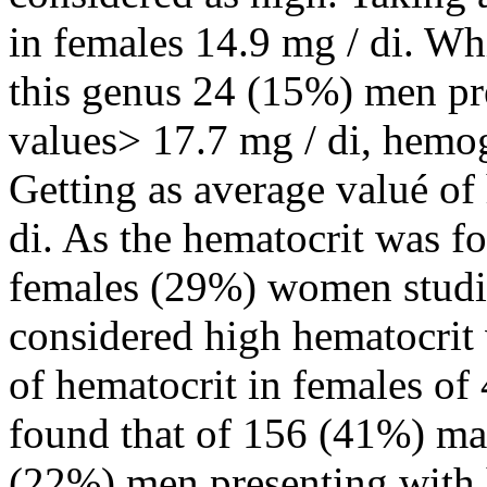
in females 14.9 mg / di. Wh
this genus 24 (15%) men p
values> 17.7 mg / di, hemog
Getting as average valué o
di. As the hematocrit was f
females (29%) women studi
considered high hematocrit 
of hematocrit in females o
found that of 156 (41%) ma
(22%) men presenting with