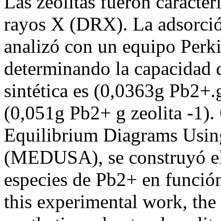
Las zeolitas fueron caracte
rayos X (DRX). La adsorción
analizó con un equipo Perk
determinando la capacidad d
sintética es (0,0363g Pb2+.g
(0,051g Pb2+ g zeolita -1)
Equilibrium Diagrams Usin
(MEDUSA), se construyó el
especies de Pb2+ en func
this experimental work, the