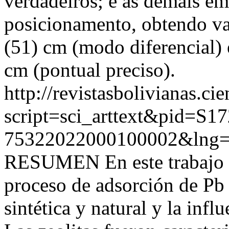
verdadeiros; e as demais em
posicionamento, obtendo va
(51) cm (modo diferencial) 
cm (pontual preciso).
http://revistasbolivianas.ci
script=sci_arttext&pid=S17
75322022000100002&lng=
RESUMEN En este trabajo e
proceso de adsorción de Pb e
sintética y natural y la infl