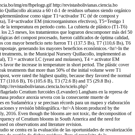
encia.bo/img/en/fbpelogp.gif
http://revistasbolivianas.ciencia.bo
o Quillacollo alcanza a 60 t d-1 de residuos urbanos siendo orgánico
o, implementándose como sigue T1=activador TC (té de compost y
laza), T4=activador EM (microorganismos efectivos), T5=Testigo 1
 de la temperatura en periodo corto. La cubierta de plástico (T1-T6)
 A los 2,5 meses, los tratamientos que lograron descomponer más del 50
lógicas del compost procesado, fueron calificados de óptima calidad,
ntos con mayor beneficio neto fueron T1 (137.5 Bs), T7 (110,6 Bs), T6
compostaje, generando los mayores beneficios económicos.<hr/>In the
t treatments, in the Municipal Nursery Quillacollo, implemented as
al), T3 = activator LC (yeast and molasses), T4 = activator EM
favor the increase in temperature in short period. The plástic cover
reak treatments that more than 50% of the initial volume were T1
ost, were rated the highest quality, because they favored the normal
, T7 (110.6 B), T6 (105.6 B), T3 (72.6 B) and T5 (29.8 Bs) .
http://revistasbolivianas.ciencia.bo/scielo.php?
noflagelado Ceratium furcoides (Levander) Langhans en la represa de
iomasa produce anoxia severa con la consecuente muerte de
tes en Sudamérica y se precisan récords para un mapeo y elaboración
rvaciones y revisión bibliográfica.<hr/>A bloom produced by the
uly, 2016. Even though the blooms are not toxic, the decomposition of
frequency of Ceratium blooms in South America and the need for
ased on observations and literature revision.
tudio se centra en la evaluación de las oportunidades de revalorización