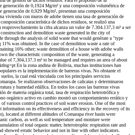
a de gestión de dichos residuos. Para el propósito de la
asa de generación de 0,1924 Mg/m² y una composición volumétrica de
a de generación de 0,929 Mg/m², presentan una composición
 una vivienda con muros de adobe tienen una tasa de generación de
mposición característica de dichos residuos, se realizó una
 reaprovechamiento la cifra alcanza un valor de 7.304.137,3 m³ a ser
 construction and demolition waste generated in the city of
through the analysis of solid waste that would genérate a "type
11% was obtained. In the case of demolition waste a rate of
emaining 16% other; waste demolition of a house with adobe walls
n the characteristic composition of the waste, generating a
 value of 7,304,137.3 m³ to be managed and requires an area of about
o&tlng=pt
En la zona andina de Bolivia, muchas instituciones han
populares es la implementación de barreras vivas. No obstante el
 suelos, la cual está vinculada con los principales servicios
 Comarapa. Se realizaron observaciones de calicatas y determinaron
eratura y humedad edáfica. En todos los casos las barreras vivas
ión de materia orgánica total, tasa de respiración heterotrófica y
bono orgánico activo en cambio mostró un comportamiento errático y
f various control practices of soil water erosion. One of the most
information on its effectiveness and efficiency in the recovery of its
), located at different altitudes of Comarapa river basin were
organic carbon, as well as soil temperature and moisture were
umulation of total organic matter, heterotrophic respiration rate and
d showed erratic behavior and not in line with other indicators.