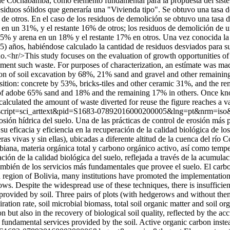
de Cochabamba, como elemento fundamental para la propuesta del sistem
os residuos sólidos que generaría una "Vivienda tipo". Se obtuvo una t
 de otros. En el caso de los residuos de demolición se obtuvo una tas
s en un 31%, y el restante 16% de otros; los residuos de demolición de
 y arena en un 18% y el restante 17% en otros. Una vez conocida la co
) años, habiéndose calculado la cantidad de residuos desviados para su
do.<hr/>This study focuses on the evaluation of growth opportunities of
t such waste. For purposes of characterization, an estímate was made 
n of soil excavation by 68%, 21% sand and gravel and other remaining 
ition: concrete by 53%, bricks-tiles and other ceramic 31%, and the r
of adobe 65% sand and 18% and the remaining 17% in others. Once know
 calculated the amount of waste diverted for reuse the figure reaches a
.php?script=sci_arttext&pid=S1683-07892016000200005&lng=pt&nrm=is
sión hídrica del suelo. Una de las prácticas de control de erosión más 
su eficacia y eficiencia en la recuperación de la calidad biológica de los
s vivas y sin ellas), ubicadas a diferente altitud de la cuenca del río
obiana, materia orgánica total y carbono orgánico activo, así como temp
ción de la calidad biológica del suelo, reflejada a través de la acumulac
ambién de los servicios más fundamentales que provee el suelo. El car
egion of Bolivia, many institutions have promoted the implementation o
s. Despite the widespread use of these techniques, there is insufficient 
 provided by soil. Three pairs of plots (with hedgerows and without them
piration rate, soil microbial biomass, total soil organic matter and soil 
 but also in the recovery of biological soil quality, reflected by the acc
 fundamental services provided by the soil. Active organic carbon instea