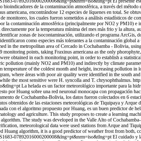
xt&pid=S1683-07892016000200006&lng=pt&nrm=iso&tlng=pt
El presente es
 bioindicadores de la contaminación atmosférica, a través del método d
us americana, encontrándose 12 especies de líquenes en total. Se obtuv
e monitoreo, los cuales fueron sometidos a análisis estadísticos de cor
 por la contaminación atmosférica (principalmente por NO2 y PM10) e i
a directamente por la temperatura mínima del mes más frio y la altura,
entificar zonas de isocontaminación, utilizando el programa ArcGis, do
 identificaron como especies más tolerantes a la contaminación global a 
 in the metropolitan area of Cercado in Cochabamba - Bolivia, using ep
 monitoring points, taking Fraxinus americana as the only phorophyte, 
re obtained in each monitoring point, in order to establish a statistical
heric pollution (mainly NO2 and PM10) and indirectly by climate param
um temperature of the coldest month and height, increasing pollution i
am, where áreas with poor air quality were identified in the south and á
, while the most sensitive were H. syncolla and T. chrysophthalmus.
http
so&tlng=pt
La helada es un factor meteorológico importante para la hidr
esto por Huang sobre una red neuronal monocapa con propagación hacia
artamento de Cochabamba-Bolivia, los datos fueron colectados en 6 esta
los datos obtenidos de las estaciones meteorológicas de Tiquipaya y Ar
enada con el algoritmo propuesto por Huang, es un buen predictor de hel
limatology and agriculture. This study proposes to create a learning m
n algorithm. The study was developed in the Valle Alto of Cochabamba-Bo
verification, meteorological data were used stations from Arque and Ti
d Huang algorithm, it is a good predictor of weather frost from both, c
xt&pid=S1683-07892016000200008&lng=pt&nrm=iso&tlng=pt
El cuidado y l