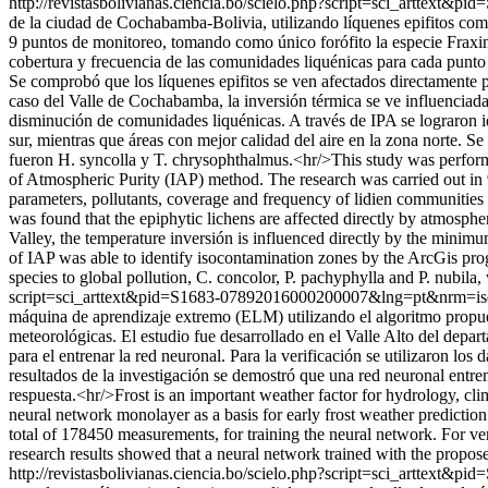
http://revistasbolivianas.ciencia.bo/scielo.php?script=sci_artte
de la ciudad de Cochabamba-Bolivia, utilizando líquenes epifitos como
9 puntos de monitoreo, tomando como único forófito la especie Fraxin
cobertura y frecuencia de las comunidades liquénicas para cada punto d
Se comprobó que los líquenes epifitos se ven afectados directamente
caso del Valle de Cochabamba, la inversión térmica se ve influenciad
disminución de comunidades liquénicas. A través de IPA se lograron id
sur, mientras que áreas con mejor calidad del aire en la zona norte. Se
fueron H. syncolla y T. chrysophthalmus.<hr/>This study was performed
of Atmospheric Purity (IAP) method. The research was carried out in 9
parameters, pollutants, coverage and frequency of lidien communities we
was found that the epiphytic lichens are affected directly by atmosp
Valley, the temperature inversión is influenced directly by the minim
of IAP was able to identify isocontamination zones by the ArcGis progr
species to global pollution, C. concolor, P. pachyphylla and P. nubila
script=sci_arttext&pid=S1683-07892016000200007&lng=pt&nrm=i
máquina de aprendizaje extremo (ELM) utilizando el algoritmo propu
meteorológicas. El estudio fue desarrollado en el Valle Alto del dep
para el entrenar la red neuronal. Para la verificación se utilizaron 
resultados de la investigación se demostró que una red neuronal entr
respuesta.<hr/>Frost is an important weather factor for hydrology, c
neural network monolayer as a basis for early frost weather predictio
total of 178450 measurements, for training the neural network. For 
research results showed that a neural network trained with the propose
http://revistasbolivianas.ciencia.bo/scielo.php?script=sci_artte