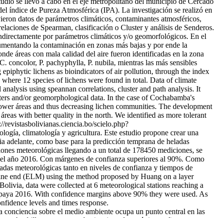
tudio se llevó a cabo en el eje metropolitano del municipio de Cercado
el índice de Pureza Atmosférica (IPA). La investigación se realizó en
ieron datos de parámetros climáticos, contaminantes atmosféricos,
relaciones de Spearman, clasificación o Cluster y análisis de Senderos.
ndirectamente por parámetros climáticos y/o geomorfológicos. En el
 aumentando la contaminación en zonas más bajas y por ende la
nde áreas con mala calidad del aire fueron identificadas en la zona
C. concolor, P. pachyphylla, P. nubila, mientras las más sensibles
iphytic lichens as bioindicators of air pollution, through the index
where 12 species of lichens were found in total. Data of climate
 analysis using speannan correlations, cluster and path analysis. It
eters and/or geomorphological data. In the case of Cochabamba's
n lower áreas and thus decreasing lichen communities. The development
reas with better quality in the north. We identified as more tolerant
://revistasbolivianas.ciencia.bo/scielo.php?
ología, climatología y agricultura. Este estudio propone crear una
 adelante, como base para la predicción temprana de heladas
ciones meteorológicas llegando a un total de 178450 mediciones, se
que del año 2016. Con márgenes de confianza superiores al 90%. Como
adas meteorológicas tanto en niveles de confianza y tiempos de
achine end (ELM) using the method proposed by Huang on a layer
livia, data were collected at 6 meteorological stations reaching a
quipaya 2016. With confidence margins above 90% they were used. As
onfidence levels and times response.
a conciencia sobre el medio ambiente ocupa un punto central en las