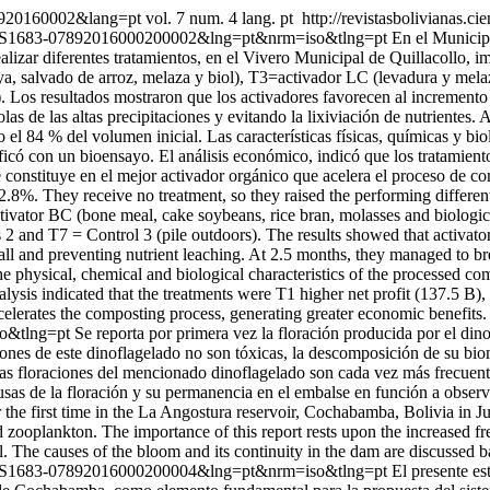
078920160002&lang=pt
vol. 7 num. 4 lang. pt
http://revistasbolivianas.ci
xt&pid=S1683-07892016000200002&lng=pt&nrm=iso&tlng=pt
En el Municipi
 realizar diferentes tratamientos, en el Vivero Municipal de Quillacoll
soya, salvado de arroz, melaza y biol), T3=activador LC (levadura y me
). Los resultados mostraron que los activadores favorecen al incremento
as de las altas precipitaciones y evitando la lixiviación de nutrientes.
l 84 % del volumen inicial. Las características físicas, químicas y bio
rificó con un bioensayo. El análisis económico, indicó que los tratamie
se constituye en el mejor activador orgánico que acelera el proceso de 
2.8%. They receive no treatment, so they raised the performing differen
ivator BC (bone meal, cake soybeans, rice bran, molasses and biologic
 and T7 = Control 3 (pile outdoors). The results showed that activators 
fall and preventing nutrient leaching. At 2.5 months, they managed to b
physical, chemical and biological characteristics of the processed comp
lysis indicated that the treatments were T1 higher net profit (137.5 B)
celerates the composting process, generating greater economic benefits.
so&tlng=pt
Se reporta por primera vez la floración producida por el di
iones de este dinoflagelado no son tóxicas, la descomposición de su b
 las floraciones del mencionado dinoflagelado son cada vez más frecuen
causas de la floración y su permanencia en el embalse en función a obse
 the first time in the La Angostura reservoir, Cochabamba, Bolivia in J
d zooplankton. The importance of this report rests upon the increased 
l. The causes of the bloom and its continuity in the dam are discussed b
xt&pid=S1683-07892016000200004&lng=pt&nrm=iso&tlng=pt
El presente es