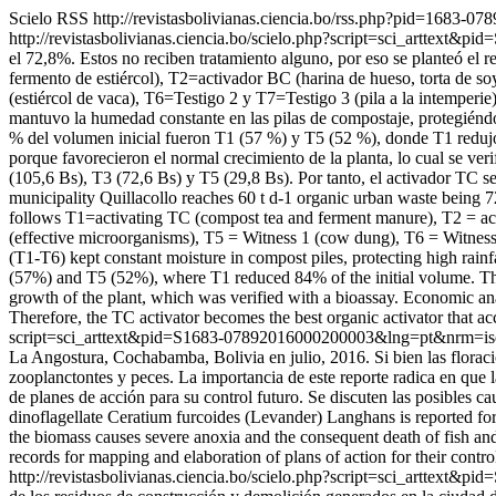
Scielo RSS
http://revistasbolivianas.ciencia.bo/rss.php?pid=1683-
http://revistasbolivianas.ciencia.bo/scielo.php?script=sci_artte
el 72,8%. Estos no reciben tratamiento alguno, por eso se planteó el
fermento de estiércol), T2=activador BC (harina de hueso, torta de 
(estiércol de vaca), T6=Testigo 2 y T7=Testigo 3 (pila a la intemperie
mantuvo la humedad constante en las pilas de compostaje, protegiéndol
% del volumen inicial fueron T1 (57 %) y T5 (52 %), donde T1 redujo e
porque favorecieron el normal crecimiento de la planta, lo cual se ve
(105,6 Bs), T3 (72,6 Bs) y T5 (29,8 Bs). Por tanto, el activador TC 
municipality Quillacollo reaches 60 t d-1 organic urban waste being 7
follows T1=activating TC (compost tea and ferment manure), T2 = act
(effective microorganisms), T5 = Witness 1 (cow dung), T6 = Witness 2
(T1-T6) kept constant moisture in compost piles, protecting high rain
(57%) and T5 (52%), where T1 reduced 84% of the initial volume. The 
growth of the plant, which was verified with a bioassay. Economic ana
Therefore, the TC activator becomes the best organic activator that ac
script=sci_arttext&pid=S1683-07892016000200003&lng=pt&nrm=i
La Angostura, Cochabamba, Bolivia en julio, 2016. Si bien las florac
zooplanctontes y peces. La importancia de este reporte radica en que
de planes de acción para su control futuro. Se discuten las posibles 
dinoflagellate Ceratium furcoides (Levander) Langhans is reported for
the biomass causes severe anoxia and the consequent death of fish an
records for mapping and elaboration of plans of action for their contro
http://revistasbolivianas.ciencia.bo/scielo.php?script=sci_artte