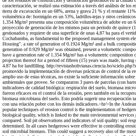
de los residuos de construcción y demolición generados en la ciudad 
caracterización, se realizó una estimación a través del análisis de l
tierra de excavación en un 68%, arena y grava 21 % y el restante 11%
volumétrica de: hormigón en un 53%, ladrillos-tejas y otros cerámico
1,354 Mg/m² presenta una composición volumétrica de adobe en un 65%
proyección de generación de los mismos para un periodo de quince (15
gestionados y requiere de una superficie de unas 4,87 ha para el verti
Cochabamba, as fundamental to the proposed management system elemen
Housing". a rate of generation of 0.1924 Mg/m² and a bulk compositio
generation of 0.929 Mg/m² was obtained, present a volumetric compos
have a generation rate of 1.354 Mg/m² has a volumetric composition 
projection thereof for a period of fifteen (15) years was made, having
4.87 ha for landfilling.
http://revistasbolivianas.ciencia.bo/scielo
promovido la implementación de diversas prácticas de control de la ero
amplio uso de estas técnicas, no existe la suficiente información sobre 
ambientales que provee. Se compararon 3 pares de parcelas (con barrera
indicadores de calidad biológica: respiración del suelo, biomasa micr
fueron eficaces en el control de la erosión, pero también en la recupera
biomasa microbiana del suelo. Esto podría sugerir una recuperación t
con una relación pobre con los demás indicadores.<hr/>In the Andean r
popular techniques of erosion control is the implementation of hedgerow
biological quality, which is linked to the main environmental services
compared. Soil pit observations and indicators of soil quality: soil res
determined. In all cases hedgerows were effective in controlling erosion
soil microbial biomass. This could suggest a recovery also of the most