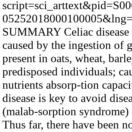
script=sci_arttext&pid=S00
05252018000100005&lng=
SUMMARY Celiac disease is
caused by the ingestion of g
present in oats, wheat, bar
predisposed individuals; cau
nutrients absorp-tion capacit
disease is key to avoid dise
(malab-sorption syndrome) 
Thus far, there have been n