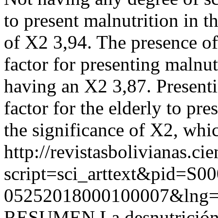
to present malnutrition in th
of X2 3,94. The presence of 
factor for presenting malnut
having an X2 3,87. Presenti
factor for the elderly to pre
the significance of X2, whic
http://revistasbolivianas.ci
script=sci_arttext&pid=S00
05252018000100007&lng=
RESUMEN La desnutrición e