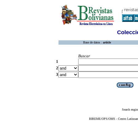
Colecció
Base de datos :
article
Buscar
1
2
3
Search engin
BIREME/OPS/OMS - Centro Latinoameri