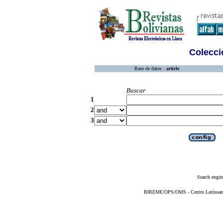
Colecció
Base de datos :
article
Buscar
1
2
3
Search engin
BIREME/OPS/OMS - Centro Latinoameri