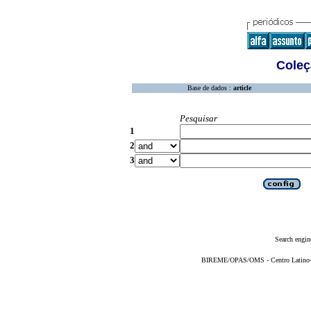
Coleç
Base de dados :
article
Pesquisar
1
2
3
Search engin
BIREME/OPAS/OMS - Centro Latino-Am