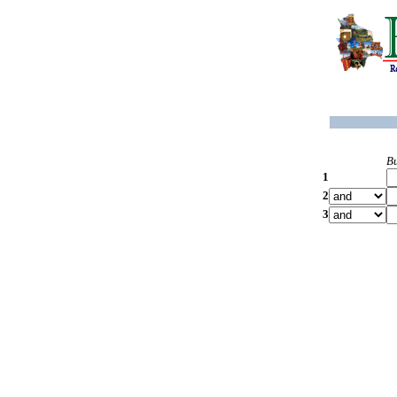
B
1
2
3