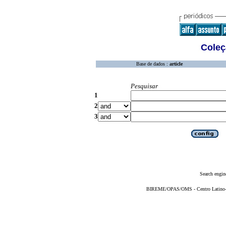
Coleç
Base de dados :
article
Pesquisar
1
2
3
Search engin
BIREME/OPAS/OMS - Centro Latino-Am