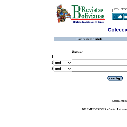
Colecció
Base de datos :
article
Buscar
1
2
3
Search engin
BIREME/OPS/OMS - Centro Latinoameri