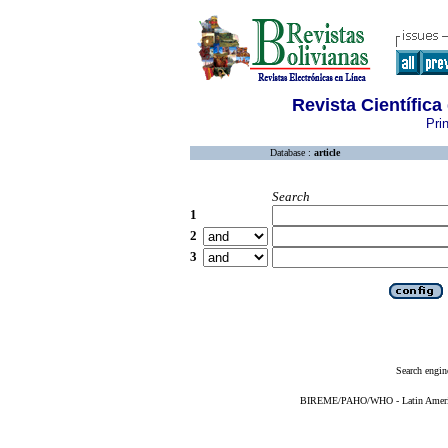
Revista Científica
Pri
Database :
article
Search
1
2
3
Search engin
BIREME/PAHO/WHO - Latin American