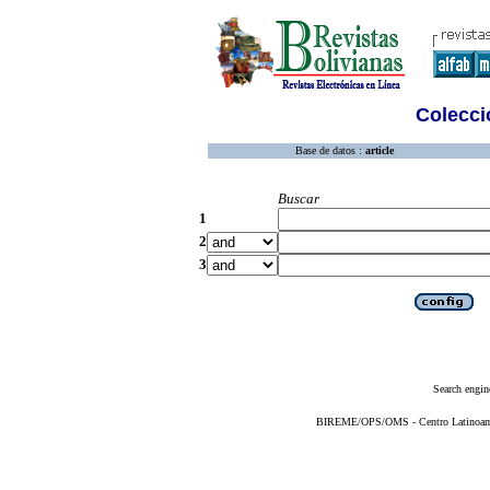
Colecció
Base de datos :
article
Buscar
1
2
3
Search engin
BIREME/OPS/OMS - Centro Latinoameri