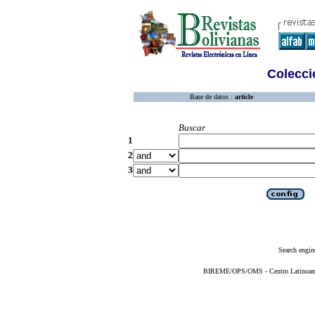
Colecció
Base de datos :
article
Buscar
1
2
3
Search engin
BIREME/OPS/OMS - Centro Latinoameri