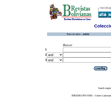
Colecció
Base de datos :
article
Buscar
1
2
3
Search engin
BIREME/OPS/OMS - Centro Latinoameri