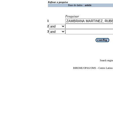
Refinar a pesquisa
Base de dados :
article
Pesquisar
1
2
3
Search engin
BIREME/OPAS/OMS - Centro Latino-Am