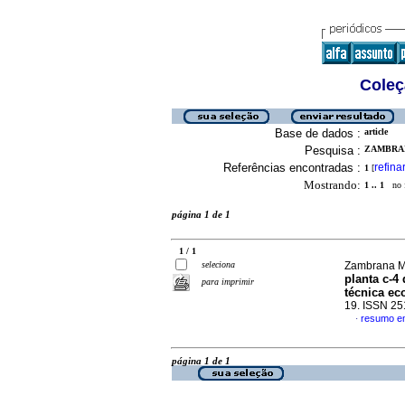
Coleç
Base de dados :
article
Pesquisa :
ZAMBRAN
Referências encontradas :
refina
1
[
Mostrando:
1 .. 1
no f
página 1 de 1
1 / 1
seleciona
Zambrana Ma
planta c-4
para imprimir
técnica ec
19. ISSN 2
resumo e
·
página 1 de 1