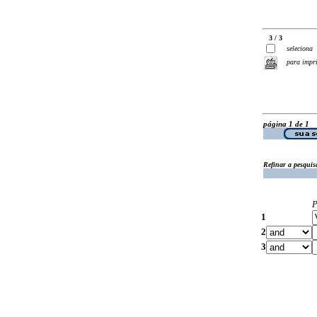
3 / 3
seleciona
para impr
página 1 de 1
Refinar a pesquis
P
1
2
3