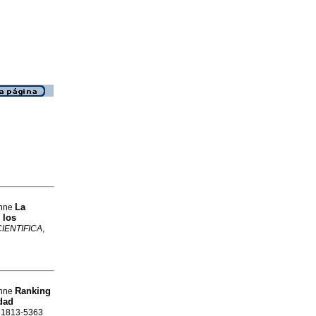
La
onne
 los
IENTIFICA
,
Ranking
onne
idad
SN 1813-5363