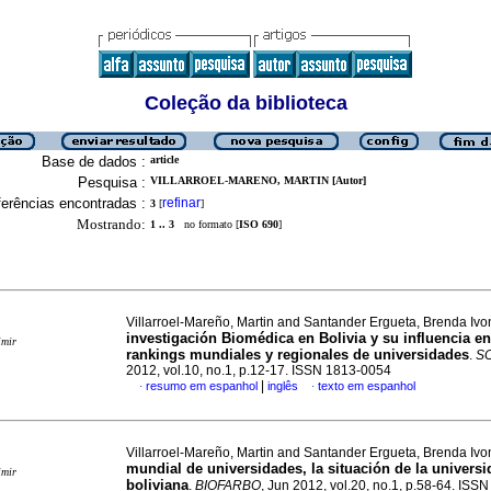
Coleção da biblioteca
Base de dados :
article
Pesquisa :
VILLARROEL-MARENO, MARTIN [Autor]
erências encontradas :
refinar
3
[
]
Mostrando:
1 .. 3
no formato [
ISO 690
]
Villarroel-Mareño, Martin and Santander Ergueta, Brenda Iv
investigación Biomédica en Bolivia y su influencia en
imir
rankings mundiales y regionales de universidades
.
SC
2012, vol.10, no.1, p.12-17. ISSN 1813-0054
|
resumo em espanhol
inglês
texto em espanhol
·
·
Villarroel-Mareño, Martin and Santander Ergueta, Brenda Iv
mundial de universidades, la situación de la univers
imir
boliviana
.
BIOFARBO
, Jun 2012, vol.20, no.1, p.58-64. IS