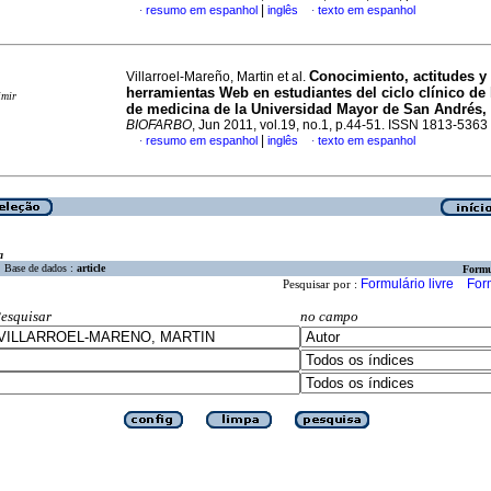
|
resumo em espanhol
inglês
texto em espanhol
·
·
Conocimiento, actitudes y
Villarroel-Mareño, Martin et al.
herramientas Web en estudiantes del ciclo clínico de 
imir
de medicina de la Universidad Mayor de San Andrés,
BIOFARBO
, Jun 2011, vol.19, no.1, p.44-51. ISSN 1813-5363
|
resumo em espanhol
inglês
texto em espanhol
·
·
a
Base de dados :
article
Formu
Formulário livre
For
Pesquisar por :
esquisar
no campo