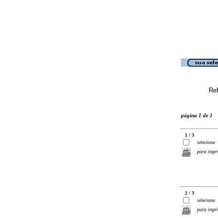
Ref
página 1 de 1
1 / 3
seleciona
para impr
2 / 3
seleciona
para impr