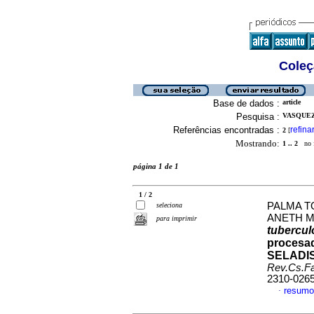
Coleç
Base de dados :
article
Pesquisa :
VASQUEZ
Referências encontradas :
refina
2
[
Mostrando:
1 .. 2
no f
página 1 de 1
1 / 2
PALMA T
seleciona
ANETH 
para imprimir
tubercul
procesad
SELADIS 
Rev.Cs.Fa
2310-026
resumo
·