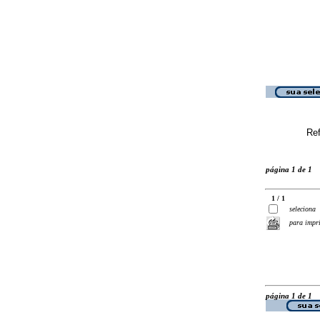
Ref
página 1 de 1
1 / 1
seleciona
para impr
página 1 de 1