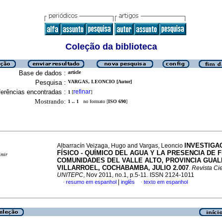
Coleção da biblioteca
Base de dados :
article
Pesquisa :
VARGAS, LEONCIO [Autor]
erências encontradas :
refinar
1
[
]
Mostrando:
1 .. 1
no formato [
ISO 690
]
INVESTIGA
Albarracín Veizaga, Hugo and Vargas, Leoncio
FÍSICO - QUÍMICO DEL AGUA Y LA PRESENCIA DE 
imir
COMUNIDADES DEL VALLE ALTO, PROVINCIA GUA
VILLARROEL, COCHABAMBA, JULIO 2.007
.
Revista Cie
UNITEPC
, Nov 2011, no.1, p.5-11. ISSN 2124-1011
|
resumo em espanhol
inglês
texto em espanhol
·
·