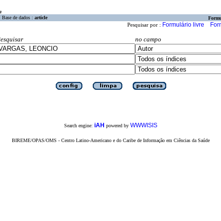
a
Base de dados :
article
Formu
Formulário livre
For
Pesquisar por :
esquisar
no campo
iAH
WWWISIS
Search engine:
powered by
BIREME/OPAS/OMS - Centro Latino-Americano e do Caribe de Informação em Ciências da Saúde