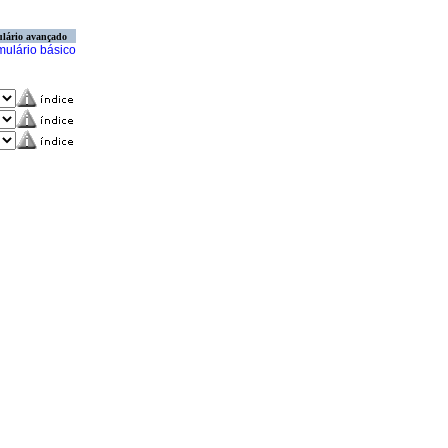
lário avançado
mulário básico