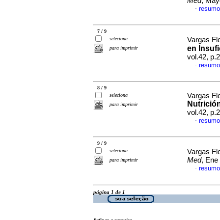
Med
, May
resumo
·
7 / 9
seleciona
Vargas Flo
en Insufi
para imprimir
vol.42, p
resumo
·
8 / 9
Vargas Flo
seleciona
Nutrició
para imprimir
vol.42, p
resumo
·
9 / 9
seleciona
Vargas Flo
Med
, Ene
para imprimir
resumo
·
página 1 de 1