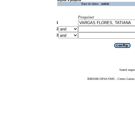
Refinar a pesquisa
Base de dados :
article
Pesquisar
1
2
3
Search engin
BIREME/OPAS/OMS - Centro Latino-Am