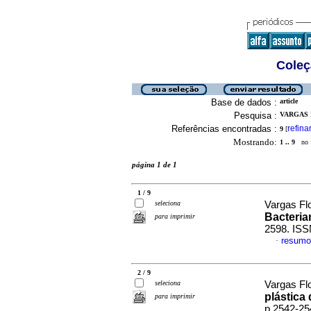
Coleç
Base de dados :
article
Pesquisa :
VARGAS F
Referências encontradas :
refina
9
[
Mostrando:
1 .. 9
no f
página 1 de 1
1 / 9
seleciona
Vargas Fl
Bacteria
para imprimir
2598. ISS
resumo
·
2 / 9
seleciona
Vargas Flo
plástica 
para imprimir
p.2542-25