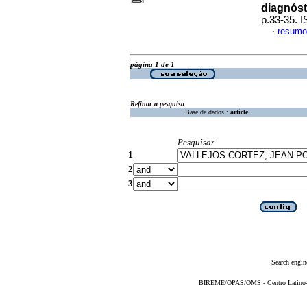
diagnóst
p.33-35. 
resumo
·
página 1 de 1
Refinar a pesquisa
Base de dados :
article
Pesquisar
1
2
3
Search engin
BIREME/OPAS/OMS - Centro Latino-Am