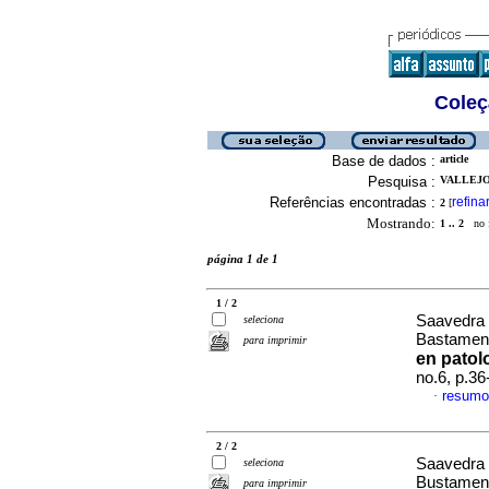
Coleç
Base de dados :
article
Pesquisa :
VALLEJO
Referências encontradas :
refina
2
[
Mostrando:
1 .. 2
no f
página 1 de 1
1 / 2
Saavedra 
seleciona
Bastament
para imprimir
en patol
no.6, p.3
resumo
·
2 / 2
Saavedra 
seleciona
Bustament
para imprimir