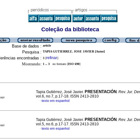
Coleção da biblioteca
Base de dados :
article
Pesquisa :
TAPIA GUTIERREZ, JOSE JAVIER [Autor]
erências encontradas :
refinar
3
[
]
Mostrando:
1 .. 3
no formato [
ISO 690
]
PRESENTACIÓN
Tapia Gutiérrez, José Javier.
.
Rev. Jur. Der
vol.6, no.7, p.17-18. ISSN 2413-2810
imir
texto em espanhol
·
PRESENTACIÓN
Tapia Gutiérrez, José Javier.
.
Rev. Jur. Der
vol.5, no.6, p.17-17. ISSN 2413-2810
imir
texto em espanhol
·