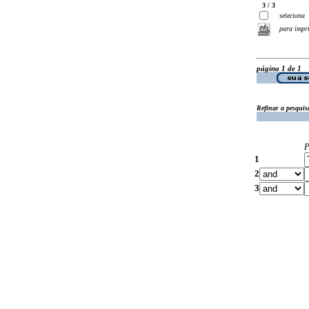
3 / 3
seleciona
para impr
página 1 de 1
Refinar a pesquis
P
1
2
3