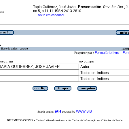
Presentación
Tapia Gutiérrez, José Javier.
.
Rev. Jur. Der.
, J
no.5, p.11-11. ISSN 2413-2810
imir
texto em espanhol
·
a
Base de dados :
article
Formu
Formulário livre
For
Pesquisar por :
esquisar
no campo
iAH
WWWISIS
Search engine:
powered by
BIREME/OPAS/OMS - Centro Latino-Americano e do Caribe de Informação em Ciências da Saúde