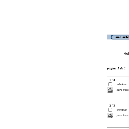
Ref
página 1 de 1
1 / 3
seleciona
para impr
2 / 3
seleciona
para impr