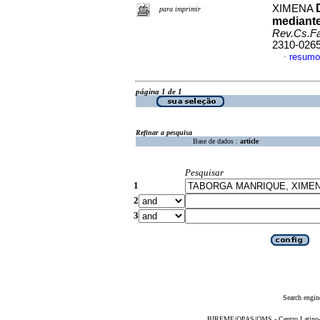
XIMENA
para imprimir
mediante
Rev.Cs.Fa
2310-026
resumo
·
página 1 de 1
Refinar a pesquisa
Base de dados :
article
Pesquisar
1
2
3
Search engin
BIREME/OPAS/OMS - Centro Latino-Am