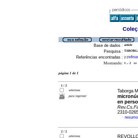
Coleç
Base de dados :
article
Pesquisa :
TABORGA
Referências encontradas :
refina
2
[
Mostrando:
1 .. 2
no f
página 1 de 1
1 / 2
seleciona
Taborga M
micronúc
para imprimir
en perso
Rev.Cs.Fa
2310-026
resumo
·
2 / 2
REVOLLO
seleciona