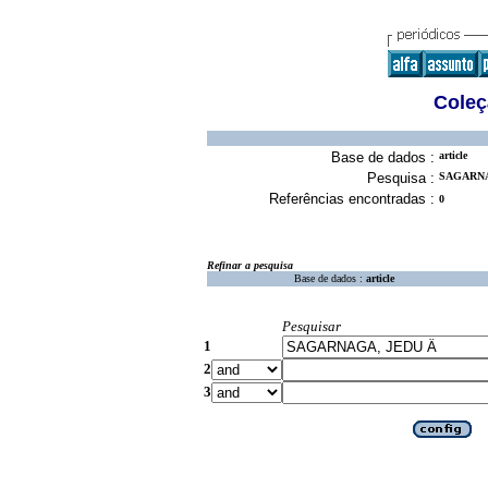
Coleç
Base de dados :
article
Pesquisa :
SAGARNA
Referências encontradas :
0
Refinar a pesquisa
Base de dados :
article
Pesquisar
1
2
3