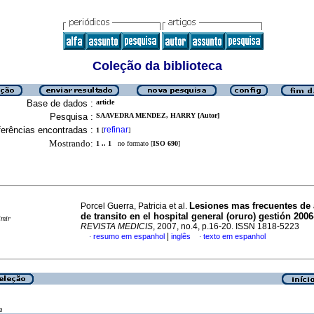
Coleção da biblioteca
Base de dados :
article
Pesquisa :
SAAVEDRA MENDEZ, HARRY [Autor]
erências encontradas :
refinar
1
[
]
Mostrando:
1 .. 1
no formato [
ISO 690
]
Lesiones mas frecuentes de 
Porcel Guerra, Patricia et al.
de transito en el hospital general (oruro) gestión 200
imir
REVISTA MEDICIS
, 2007, no.4, p.16-20. ISSN 1818-5223
|
resumo em espanhol
inglês
texto em espanhol
·
·
a