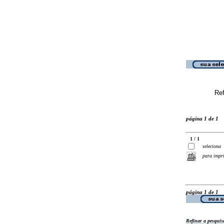
Ref
página 1 de 1
1 / 1
seleciona
para impr
página 1 de 1
Refinar a pesquis