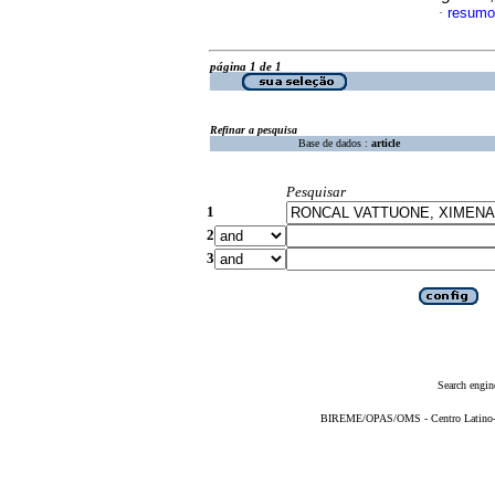
resumo
·
página 1 de 1
Refinar a pesquisa
Base de dados :
article
Pesquisar
1
2
3
Search engin
BIREME/OPAS/OMS - Centro Latino-Am