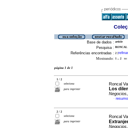
Coleç
Base de dados :
article
Pesquisa :
RONCAL 
Referências encontradas :
refina
2
[
Mostrando:
1 .. 2
no f
página 1 de 1
1 / 2
Roncal Va
seleciona
Los dile
para imprimir
Negocios
resumo
·
2 / 2
seleciona
Roncal Va
Extranje
para imprimir
Negocios