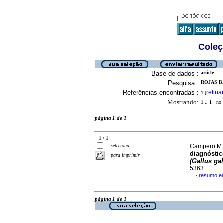
Coleç
Base de dados :
article
Pesquisa :
ROJAS B.
Referências encontradas :
refina
1
[
Mostrando:
1 .. 1
no f
página 1 de 1
1 / 1
seleciona
Campero M., 
diagnóstic
para imprimir
(Gallus gal
5363
resumo e
·
página 1 de 1