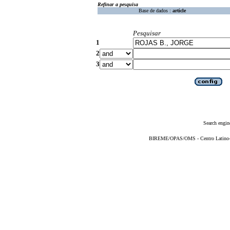
Refinar a pesquisa
Base de dados :
article
Pesquisar
1
2
3
Search engin
BIREME/OPAS/OMS - Centro Latino-Am