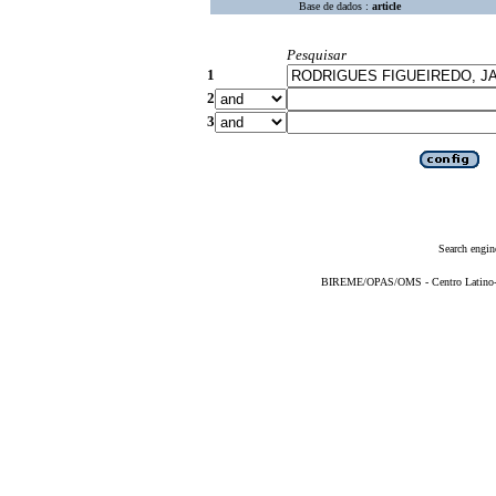
Base de dados :
article
Pesquisar
1
2
3
Search engin
BIREME/OPAS/OMS - Centro Latino-Am