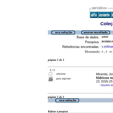
Coleç
Base de dados :
article
Pesquisa :
RODRIGU
Referências encontradas :
refina
1
[
Mostrando:
1 .. 1
no f
página 1 de 1
1 / 1
seleciona
Miranda, Jo
hídricos n
para imprimir
23. ISSN 2
resumo e
·
página 1 de 1
Refinar a pesquisa