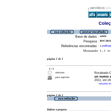
Coleç
Base de dados :
article
Pesquisa :
ROCABAD
Referências encontradas :
refina
1
[
Mostrando:
1 .. 1
no f
página 1 de 1
1 / 1
seleciona
Rocabado Ca
un nuevo 
para imprimir
2011, vol.19
resumo e
·
página 1 de 1
Refinar a pesquisa