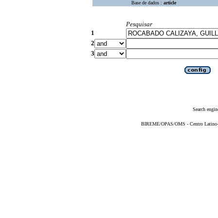
Base de dados :
article
Pesquisar
1
2
3
Search engin
BIREME/OPAS/OMS - Centro Latino-Am