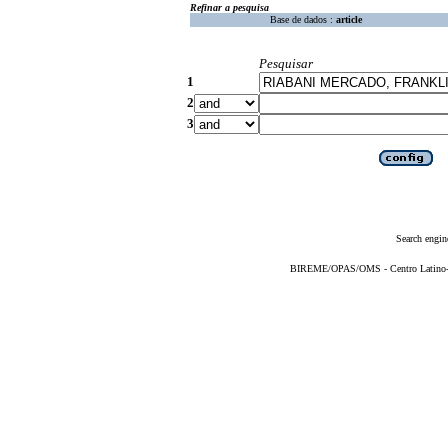
Refinar a pesquisa
Base de dados :
article
Pesquisar
1
2
3
Search engin
BIREME/OPAS/OMS - Centro Latino-Am