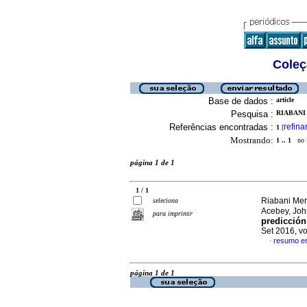
Coleç
Base de dados :
article
Pesquisa :
RIABANI
Referências encontradas :
refina
1
[
Mostrando:
1 .. 1
no f
página 1 de 1
1 / 1
Riabani Mer
seleciona
Acebey, Joh
para imprimir
predicción
Set 2016, v
resumo e
·
página 1 de 1