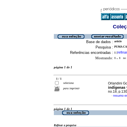
Coleç
Base de dados :
article
Pesquisa :
PUMA CA
Referências encontradas :
refina
1
[
Mostrando:
1 .. 1
no f
página 1 de 1
1 / 1
seleciona
Orlandini Go
indígenas y
para imprimir
no.18, p.13
resumo e
·
página 1 de 1
Refinar a pesquisa