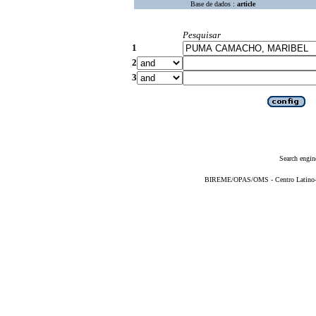
Base de dados :
article
Pesquisar
1
2
3
Search engin
BIREME/OPAS/OMS - Centro Latino-Am