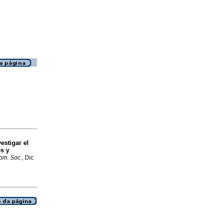
estigar el
s y
om. Soc.
, Dic