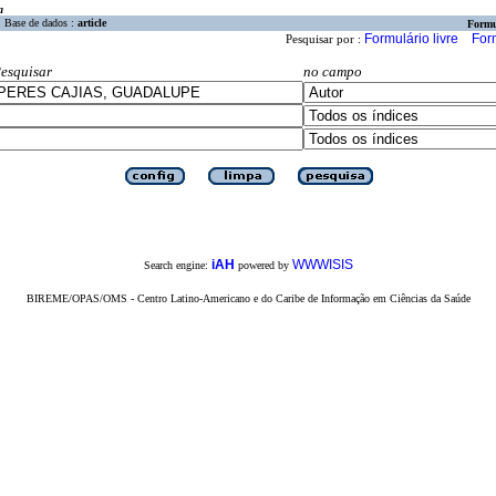
a
Base de dados :
article
Formu
Formulário livre
For
Pesquisar por :
esquisar
no campo
iAH
WWWISIS
Search engine:
powered by
BIREME/OPAS/OMS - Centro Latino-Americano e do Caribe de Informação em Ciências da Saúde