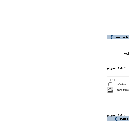
Ref
página 1 de 1
1 / 1
seleciona
para impr
página 1 de 1