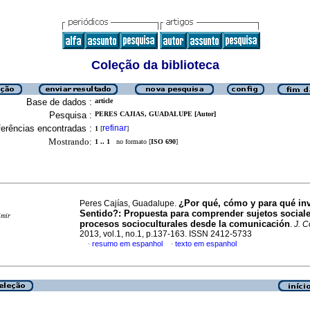
Coleção da biblioteca
Base de dados :
article
Pesquisa :
PERES CAJIAS, GUADALUPE [Autor]
erências encontradas :
refinar
1
[
]
Mostrando:
1 .. 1
no formato [
ISO 690
]
¿Por qué, cómo y para qué inv
Peres Cajías, Guadalupe.
Sentido?
:
Propuesta para comprender sujetos sociale
imir
procesos socioculturales desde la comunicación
.
J. C
2013, vol.1, no.1, p.137-163. ISSN 2412-5733
resumo em espanhol
texto em espanhol
·
·