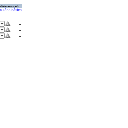
lário avançado
mulário básico