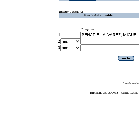
Refinar a pesquisa
Base de dados :
article
Pesquisar
1
2
3
Search engin
BIREME/OPAS/OMS - Centro Latino-Am