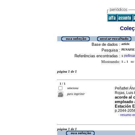
Coleç
Base de dados :
article
Pesquisa :
PENAFIE
Referências encontradas :
refina
1
[
Mostrando:
1 .. 1
no f
página 1 de 1
1 / 1
Peñafiel Ál
seleciona
Rojas, Luis
para imprimir
acorde al 
empleado a
Estación E
p.2044-205
resumo e
·
página 1 de 1